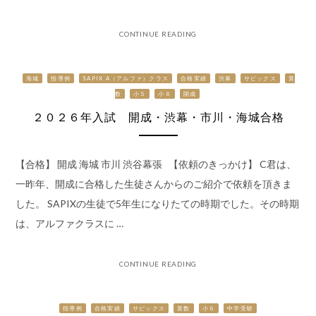
CONTINUE READING
海城
指導例
SAPIX Α（アルファ）クラス
合格実績
渋幕
サピックス
算
数
小５
小６
開成
２０２６年入試 開成・渋幕・市川・海城合格
【合格】 開成 海城 市川 渋谷幕張 【依頼のきっかけ】 C君は、
一昨年、開成に合格した生徒さんからのご紹介で依頼を頂きま
した。 SAPIXの生徒で5年生になりたての時期でした。その時期
は、アルファクラスに …
CONTINUE READING
指導例
合格実績
サピックス
算数
小６
中学受験