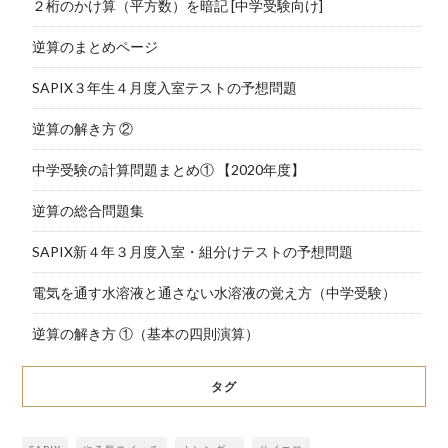
２桁のかけ算（平方数）を暗記 [中学受験向け]
逆算のまとめページ
SAPIX３年生４月度入室テストの予想問題
逆算の解き方 ②
中学受験の計算問題まとめ① 【2020年度】
逆算の総合問題集
SAPIX新４年３月度入室・組分けテストの予想問題
電気を通す水溶液と通さない水溶液の覚え方（中学受験）
逆算の解き方 ①（基本の四則演算）
タグ