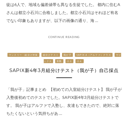
徒は6人で、地域も偏差値帯も異なる生徒でした。 都内に住むA
さんは都立小石川に合格しました。都立小石川はそれほど有名
でない印象もありますが、以下の画像の通り、海 …
CONTINUE READING
マンスリー・組分け対策
組分けテスト
我が子
SAPIX Α（アルファ）クラス
サピ
ックス
算数
小３
小４
SAPIX新4年3月組分けテスト（我が子）自己採点
「我が子」記事まとめ 【初めての入室組分けテスト】 我が子が
入塾後初めてのテストでした。SAPIX新4年3月組分けテストで
す。 我が子はアルファで入塾し、友達もできたので、絶対に落
ちたくないという気持ちがあ …