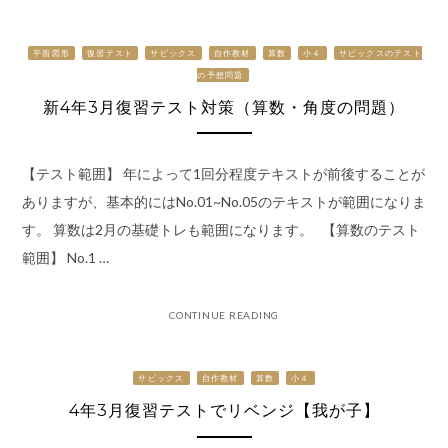
平面図形
復習テスト
サピックス
自作教材
算数
小４
サピックスのテスト
の予想問題
新4年3月復習テスト対策（算数・角度の問題）
【テスト範囲】 年によって1回分程度テキストが前後することが
ありますが、基本的にはNo.01~No.05のテキストが範囲になりま
す。 算数は2月の基礎トレも範囲になります。 【算数のテスト
範囲】 No.1 …
CONTINUE READING
サピックス
自作教材
算数
小４
4年3月復習テストでリベンジ【我が子】