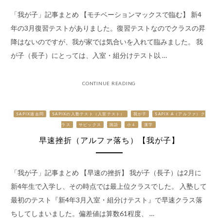
「我が子」記事まとめ 【モチベーションマックスで臨む】 新4
年の3月復習テストがありました。復習テストなのでクラスの昇
降はないのですが、我が家では気合いを入れて臨みました。 我
が子（長子）にとっては、入室・組分けテスト以 …
CONTINUE READING
SAPIX過去問
SAPIXの入塾テスト（入室テスト）
我が子
SAPIX Α（アルファ）ク
ラス
サピックス
国語
小４
漢字
早速挫折（アルファ落ち）【我が子】
「我が子」記事まとめ 【早速の挫折】 我が子（長子）は2月に
新4年生で入学し、その時点では最上位クラスでした。 入塾して
最初のテスト『新4年3月入室・組分けテスト』で早速クラス落
ちしてしまいました。偏差値は算数61程度、 …