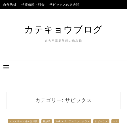
Skip
自作教材
指導依頼・料金
サピックスの過去問
to
SAPIXのテストの平均点
合格実績
我が子
content
カテキョウブログ
東大卒家庭教師の備忘録
カテゴリー:
サピックス
マンスリー・組分け対策
我が子
SAPIX Α（アルファ）クラス
サピックス
小４