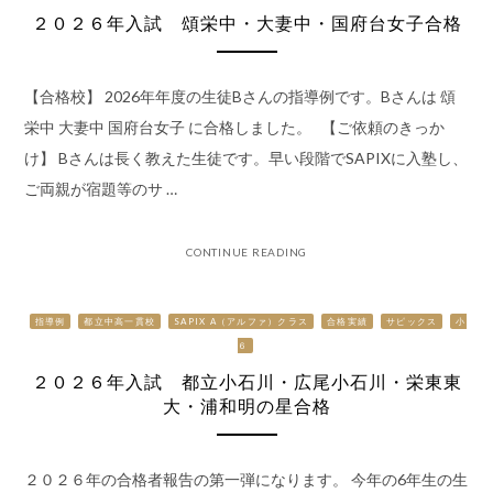
２０２６年入試 頌栄中・大妻中・国府台女子合格
【合格校】 2026年年度の生徒Bさんの指導例です。Bさんは 頌
栄中 大妻中 国府台女子 に合格しました。 【ご依頼のきっか
け】 Bさんは長く教えた生徒です。早い段階でSAPIXに入塾し、
ご両親が宿題等のサ …
CONTINUE READING
指導例
都立中高一貫校
SAPIX Α（アルファ）クラス
合格実績
サピックス
小
６
２０２６年入試 都立小石川・広尾小石川・栄東東
大・浦和明の星合格
２０２６年の合格者報告の第一弾になります。 今年の6年生の生