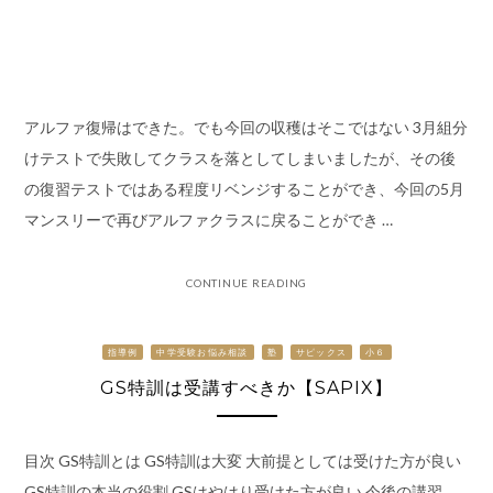
アルファ復帰はできた。でも今回の収穫はそこではない 3月組分
けテストで失敗してクラスを落としてしまいましたが、その後
の復習テストではある程度リベンジすることができ、今回の5月
マンスリーで再びアルファクラスに戻ることができ …
CONTINUE READING
指導例
中学受験お悩み相談
塾
サピックス
小６
GS特訓は受講すべきか【SAPIX】
目次 GS特訓とは GS特訓は大変 大前提としては受けた方が良い
GS特訓の本当の役割 GSはやはり受けた方が良い 今後の講習