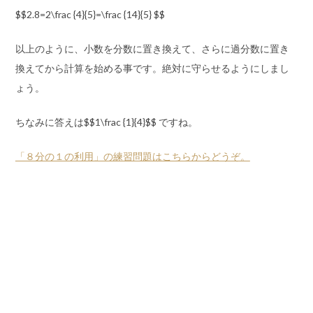
$$2.8=2\frac {4}{5}=\frac {14}{5} $$
以上のように、小数を分数に置き換えて、さらに過分数に置き
換えてから計算を始める事です。絶対に守らせるようにしまし
ょう。
ちなみに答えは$$1\frac {1}{4}$$ ですね。
「８分の１の利用」の練習問題はこちらからどうぞ。