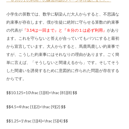
小学生の算数では、数学に馴染んだ大人からすると、不思議な
約束事が存在します。僕が生徒に絶対に守らせる算数の約束事
の代表が
『3.14は一回まで』と『８分の１は必ず利用』
があり
ます。これを守らないと答えが合っていてもバツにすると最初
から宣言しています。大人からすると、馬鹿馬鹿しい約束事で
すが、こうした約束事にはそれなりの理由があります。ごく簡
単に言えば、「そうしないと間違えるから」です。そしてそう
した間違いを誘発するために意図的に作られた問題が存在する
からです。
$$10.125=10\frac {1}{8}=\frac {81}{8} $$
$$4.5=4\frac {1}{2}=\frac {9}{2} $$
$$1.25=1\frac {1}{4}=\frac {5}{4} $$