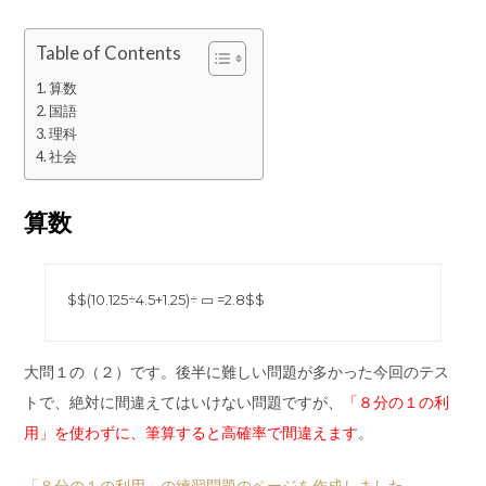
Table of Contents
算数
国語
理科
社会
算数
$$(10.125÷4.5+1.25)÷ ▭ =2.8$$
大問１の（２）です。後半に難しい問題が多かった今回のテス
トで、絶対に間違えてはいけない問題ですが、
「８分の１の利
用」を使わずに、筆算すると高確率で間違えます
。
「８分の１の利用」の練習問題のページを作成しました。