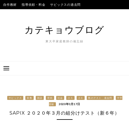
Skip
自作教材
指導依頼・料金
サピックスの過去問
to
SAPIXのテストの平均点
合格実績
我が子
content
カテキョウブログ
東大卒家庭教師の備忘録
サピックス
算数
国語
理科
社会
小５
小６
塾のテスト 過去問
中学
2020年3月17日
受験
SAPIX ２０２０年３月の組分けテスト（新６年）