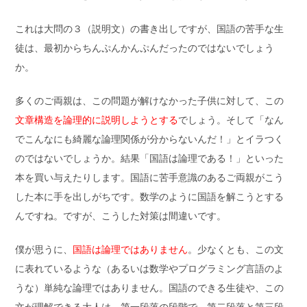
これは大問の３（説明文）の書き出しですが、国語の苦手な生
徒は、最初からちんぷんかんぷんだったのではないでしょう
か。
多くのご両親は、この問題が解けなかった子供に対して、この
文章構造を論理的に説明しようとする
でしょう。そして「なん
でこんなにも綺麗な論理関係が分からないんだ！」とイラつく
のではないでしょうか。結果「国語は論理である！」といった
本を買い与えたりします。国語に苦手意識のあるご両親がこう
した本に手を出しがちです。数学のように国語を解こうとする
んですね。ですが、こうした対策は間違いです。
僕が思うに、
国語は論理ではありません
。少なくとも、この文
に表れているような（あるいは数学やプログラミング言語のよ
うな）単純な論理ではありません。国語のできる生徒や、この
文が理解できる大人は、第一段落の段階で、第二段落と第三段