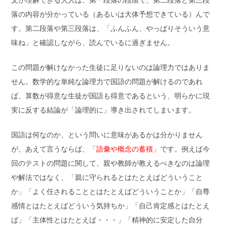
落の内容が分かっている（あるいは大体予想できている）んで
す。第二段落や第三段落は、「ふんふん、やっぱりそういう意
味ね」と確認しながら、読んでいるに過ぎません。
この問題が解けなかった生徒に足りないのは論理力ではありま
せん。数学的な単純な論理力で国語の問題が解けるのであれ
ば、算数が得意な生徒が国語も得意であるという、明らかに現
実に反する結論が「論理的に」導き出されてしまいます。
国語は何なのか、という問いに意味があるかは分かりません
が、あえて言うならば、
「語彙や概念の蓄積」
です。例えば今
回のテストの問題に関して、親や教師が教えるべきなのは論理
や解法ではなく、「親に守られるとはたとえばどういうこと
か」「よく任されることとはたとえばどういうことか」「自尊
感情とはたとえばどういう気持ちか」「自己肯定感とはたとえ
ば」「主体性とはたとえば・・・」「精神的に安定した自分