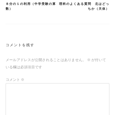
８分の１の利用（中学受験の算
理科のよくある質問 北はどっ
投
数）
ちか（天体）
稿
ナ
ビ
ゲ
コメントを残す
ー
シ
メールアドレスが公開されることはありません。
※
が付いて
ョ
いる欄は必須項目です
ン
コメント
※