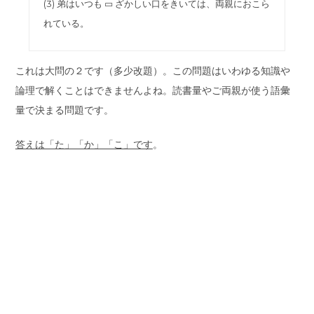
(3) 弟はいつも ▭ ざかしい口をきいては、両親におこら
れている。
これは大問の２です（多少改題）。この問題はいわゆる知識や
論理で解くことはできませんよね。読書量やご両親が使う語彙
量で決まる問題です。
答えは「た」「か」「こ」です
。