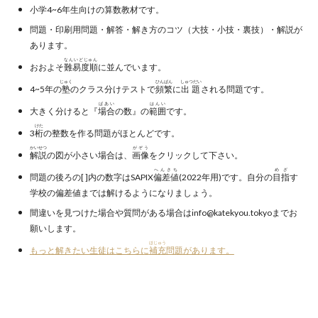
小学4~6年生向けの算数教材です。
問題・印刷用問題・解答・解き方のコツ（大技・小技・裏技）・解説が
あります。
なんいどじゅん
おおよそ
難易度順
に並んでいます。
じゅく
ひんぱん
しゅつだい
4~5年の
塾
のクラス分けテストで
頻繁
に
出題
される問題です。
ばあい
はんい
大きく分けると『
場合
の数』の
範囲
です。
けた
3
桁
の整数を作る問題がほとんどです。
かいせつ
がぞう
解説
の図が小さい場合は、
画像
をクリックして下さい。
へんさち
めざ
問題の後ろの[ ]内の数字はSAPIX
偏差値
(2022年用)です。自分の
目指
す
学校の偏差値までは解けるようになりましょう。
間違いを見つけた場合や質問がある場合はinfo@katekyou.tokyoまでお
願いします。
ほじゅう
もっと解きたい生徒はこちらに
補充
問題があります。