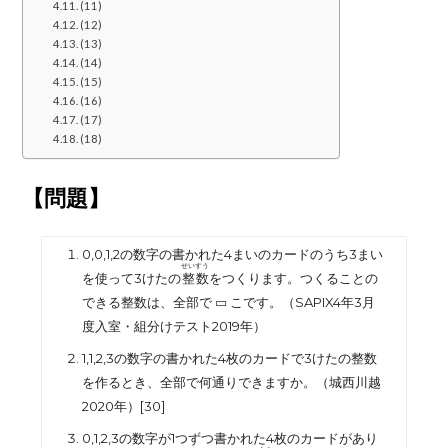
(11)
(12)
(13)
(14)
(15)
(16)
(17)
(18)
【問題】
0,0,1,2
の数字の書かれた
4
まいのカードのうち
3
まい
せいすう
を使って
3
けたの
整数
をつくります。つくることの
できる整数は、全部で
▭
こです。（
SAPIX4
年
3
月
度入室・組分けテスト
2019
年）
1,1,2,3
の数字の書かれた
4
枚のカードで
3
けたの整数
を作るとき、全部で何通りできますか。（城西川越
2020
年）[30]
0,1,2,3
の数字が
1
つずつ書かれた
4
枚のカードがあり