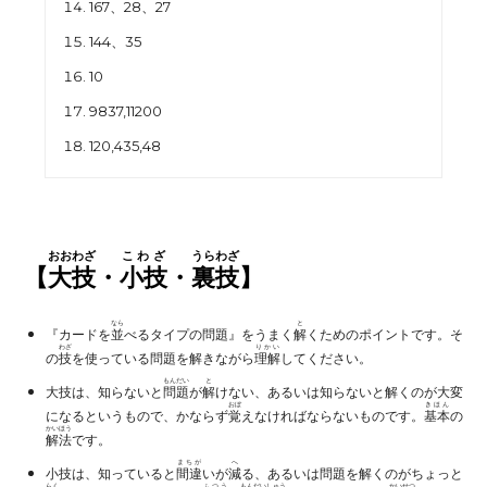
167、28、27
144、
35
10
9837,11200
120,435,48
おおわざ
こわざ
うらわざ
【
大技
・
小技
・
裏技
】
なら
と
『カードを
並
べるタイプの問題』をうまく
解
くためのポイントです。そ
わざ
りかい
の
技
を使っている問題を解きながら
理解
してください。
もんだい
と
大技は、知らないと
問題
が
解
けない、あるいは知らないと解くのが大変
おぼ
きほん
になるというもので、かならず
覚
えなければならないものです。
基本
の
かいほう
解法
です。
まちが
へ
小技は、知っていると
間違
いが
減
る、あるいは問題を解くのがちょっと
らく
ふつう
もんだいしゅう
かいせつ