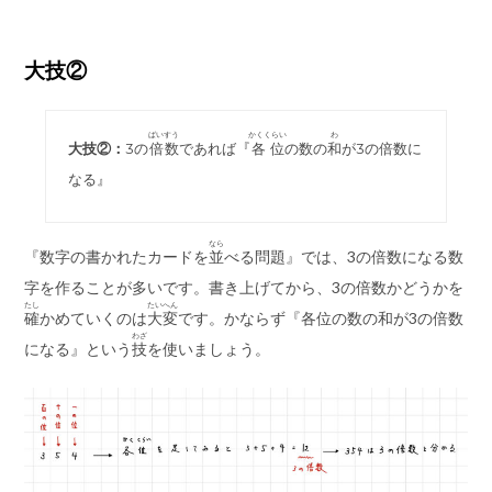
大技②
ばいすう
かくくらい
わ
大技②：
3の
倍数
であれば『
各位
の数の
和
が3の倍数に
なる』
なら
『数字の書かれたカードを
並
べる問題』では、3の倍数になる数
字を作ることが多いです。書き上げてから、3の倍数かどうかを
たし
たいへん
確
かめていくのは
大変
です。かならず『各位の数の和が3の倍数
わざ
になる』という
技
を使いましょう。