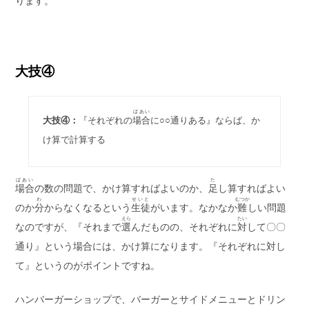
ります。
大技④
ばあい
大技④：
『それぞれの
場合
に○○通りある』ならば、か
け算で計算する
ばあい
た
場合
の数の問題で、かけ算すればよいのか、
足
し算すればよい
わ
せいと
むつか
のか
分
からなくなるという
生徒
がいます。なかなか
難
しい問題
えら
たい
なのですが、『それまで
選
んだものの、それぞれに
対
して〇〇
通り』という場合には、かけ算になります。『それぞれに対し
て』というのがポイントですね。
ハンバーガーショップで、バーガーとサイドメニューとドリン