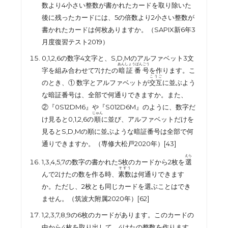
数より
4
小さい整数が書かれたカードを取り除いた
後に残ったカードには、
5
の倍数より
2
小さい整数が
書かれたカードは何枚ありますか。（
SAPIX新6
年
3
月度復習テスト
2019
）
0,1,2,6
の数字
4
文字と、
S,D,M
のアルファベット
3
文
あんしょうばんごう
字を組み合わせて
7
けたの
暗証番号
を作ります。こ
こうご
のとき、①
数字とアルファベットが
交互
に並ぶよう
な暗証番号は、全部で何通りできますか。また、
②
『
0S12DM6
』や『
S012D6M
』のように、数字だ
じゅん
け見ると
0,1,2,6
の
順
に並び、アルファベットだけを
見ると
S,D,M
の順に並ぶような暗証番号は全部で何
通りできますか。（専修大松戸
2020
年）[43]
えら
1,3,4,5,7
の数字の書かれた
5
枚のカードから
2
枚を
選
そすう
んで
2
けたの数を作る時、
素数
は何通りできます
か。ただし、
2
枚とも同じカードを選ぶことはでき
ません。（筑波大附属
2020
年）[62]
1,2,3,7,8,9の6枚のカードがあります。このカードの
中から4枚を取り出して、4けたの整数を作ります。