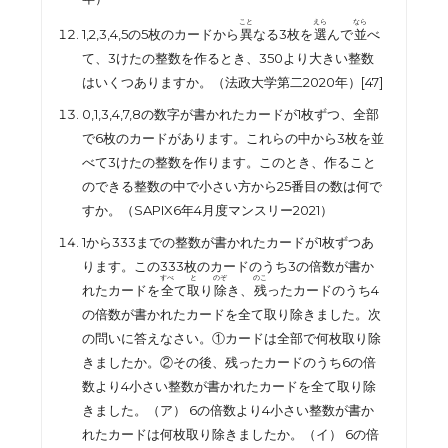
こと
えら
なら
1,2,3,4,5
の
5
枚のカードから
異
なる
3
枚を
選
んで
並
べ
て、
3
けたの整数を作るとき、
350
より大きい整数
はいくつありますか。（法政大学第二
2020
年）[47]
0,1,3,4,7,8
の数字が書かれたカードが
1
枚ずつ、全部
で
6
枚のカードがあります。これらの中から
3
枚を並
べて
3
けたの整数を作ります。このとき、作ること
のできる整数の中で小さい方から
25
番目の数は何で
すか。（
SAPIX6
年
4
月度マンスリー
2021
）
1
から
333
までの整数が書かれたカードが
1
枚ずつあ
ります。この
333
枚のカードのうち
3
の倍数が書か
すべ
と
のぞ
のこ
れたカードを
全
て
取
り
除
き、
残
ったカードのうち
4
の倍数が書かれたカードを全て取り除きました。次
の問いに答えなさい。①
カードは全部で何枚取り除
きましたか。②
その後、残ったカードのうち
6
の倍
数より
4
小さい整数が書かれたカードを全て取り除
きました。（ア）
6
の倍数より
4
小さい整数が書か
れたカードは何枚取り除きましたか。（イ）
6
の倍