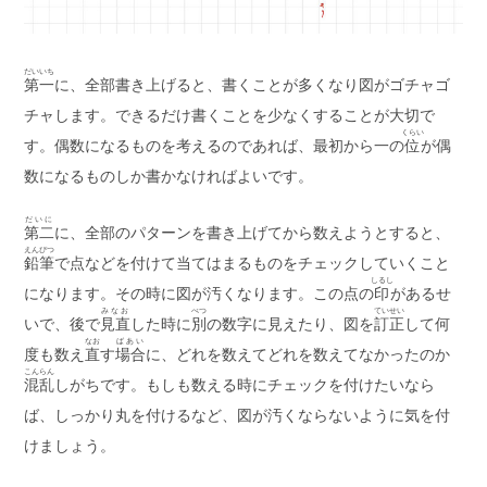
だいいち
第一
に、全部書き上げると、書くことが多くなり図がゴチャゴ
チャします。できるだけ書くことを少なくすることが大切で
くらい
す。偶数になるものを考えるのであれば、最初から一の
位
が偶
数になるものしか書かなければよいです。
だいに
第二
に、全部のパターンを書き上げてから数えようとすると、
えんぴつ
鉛筆
で点などを付けて当てはまるものをチェックしていくこと
しるし
になります。その時に図が汚くなります。この点の
印
があるせ
みなお
べつ
ていせい
いで、後で
見直
した時に
別
の数字に見えたり、図を
訂正
して何
なお
ばあい
度も数え
直
す
場合
に、どれを数えてどれを数えてなかったのか
こんらん
混乱
しがちです。もしも数える時にチェックを付けたいなら
ば、しっかり丸を付けるなど、図が汚くならないように気を付
けましょう。