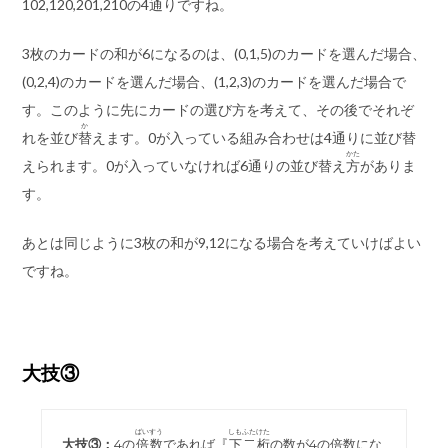
102,120,201,210の4通りですね。
3枚のカードの和が6になるのは、(0,1,5)のカードを選んだ場合、
(0,2,4)のカードを選んだ場合、(1,2,3)のカードを選んだ場合で
す。このように先にカードの選び方を考えて、その後でそれぞ
か
れを並び
替
えます。0が入っている組み合わせは4通りに並び替
かた
えられます。0が入っていなければ6通りの並び替え
方
がありま
す。
あとは同じように3枚の和が9,12になる場合を考えていけばよい
ですね。
大技③
ばいすう
しもふたけた
大技③：
4の
倍数
であれば『
下二桁
の数が4の倍数にな