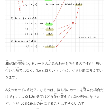
わ
ばいすう
く
和
が3の
倍数
になるカードの
組
み合わせを考えるのですが、思い
つ
じゅん
付
いた
順
ではなく、3,6,9,12というように、小さい順に考えてい
きます。
えら
3枚のカードの和が3になるのは、(0,1,2)のカードを
選
んだ場合だ
なら
か
けです。この0,1,2の数字はどう
並
び
替
えても3の倍数になりま
くらい
す。ただし0を1番上の
位
にすることはできないので、