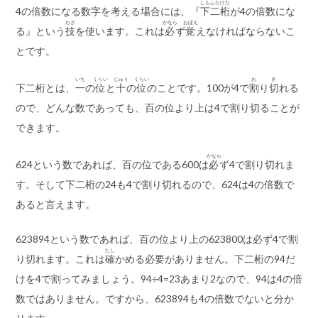
しも
ふたけた
4の倍数になる数字を考える場合には、『
下
二桁
が4の倍数にな
わざ
かなら
おぼえ
る』という
技
を使います。これは
必
ず
覚
えなければならないこ
とです。
いち
くらい
じゅう
くらい
わ
き
下二桁とは、
一
の
位
と
十
の
位
のことです。100が4で
割
り
切
れる
ので、どんな数であっても、百の位より上は4で割り切ることが
できます。
かなら
624という数であれば、百の位である600は
必
ず4で割り切れま
す。そして下二桁の24も4で割り切れるので、624は4の倍数で
あると言えます。
623894という数であれば、百の位より上の623800は必ず4で割
たし
り切れます。これは
確
かめる必要がありません。下二桁の94だ
けを4で割ってみましょう。94÷4=23あまり2なので、94は4の倍
数ではありません。ですから、623894も4の倍数でないと分か