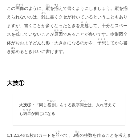
がぞう
たて
そろ
この
画像
のように、
縦
を
揃
えて書くようにしましょう。縦を揃
ざつ
えられないのは、
雑
に書くクセが付いているということもあり
みこ
ますが、書くことが多くなったときを
見越
して、十分なスペー
のこ
げんいん
スを
残
していないことが
原因
であることが多いです。樹形図全
よそう
体がおおよそどんな形・大きさになるのかを、
予想
してから書
はじ
き
始
めるときれいに書けます。
大技①
やくわり
どうし
か
大技①：
『同じ
役割
』をする数字
同士
は、入れ
替
えて
けっか
も
結果
が同じになる
なら
けた
0,1,2,3,4の5枚のカードを
並
べて、3
桁
の整数を作ることを考えま