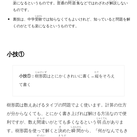
楽
になるというものです。
普通
の
問題集
などではわざわざ
解説
しない
ものです。
じゅけん
裏技は、中学
受験
では知らなくてもよいけれど、知っていると問題を解
くのがとても楽になるというものです。
小技①
じゅけいず
たて
小技①：
樹形図
はとにかくきれいに書く→
縦
をそろえ
て書く
樹形図は数えあげるタイプの問題でよく使います。計算の仕方
が分からなくても、とにかく書き上げれば解ける方法なので便
まちが
じゃくてん
利ですが、数え
間違
いがとても多くなるという
弱点
がありま
き
しゅんかん
す。樹形図を使って解くと
決
めた
瞬間
から、『何がなんでもき
ぜったい
まちが