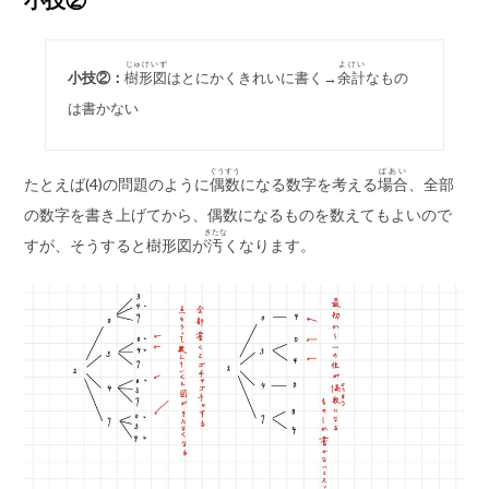
小技②
じゅけいず
よけい
小技②：
樹形図
はとにかくきれいに書く→
余計
なもの
は書かない
ぐうすう
ばあい
たとえば(4)の問題のように
偶数
になる数字を考える
場合
、全部
の数字を書き上げてから、偶数になるものを数えてもよいので
きたな
すが、そうすると樹形図が
汚
くなります。