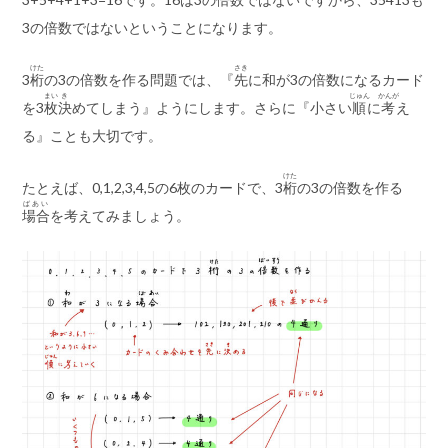
3の倍数ではないということになります。
けた
さき
3
桁
の3の倍数を作る問題では、『
先
に和が3の倍数になるカード
まい
き
じゅん
かんが
を3
枚
決
めてしまう』ようにします。さらに『小さい
順
に
考
え
る』ことも大切です。
けた
たとえば、0,1,2,3,4,5の6枚のカードで、3
桁
の3の倍数を作る
ばあい
場合
を考えてみましょう。