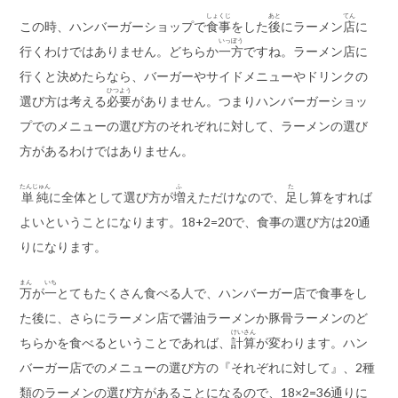
しょくじ
あと
てん
この時、ハンバーガーショップで
食事
をした
後
にラーメン
店
に
いっぽう
行くわけではありません。どちらか
一方
ですね。ラーメン店に
行くと決めたらなら、バーガーやサイドメニューやドリンクの
ひつよう
選び方は考える
必要
がありません。つまりハンバーガーショッ
プでのメニューの選び方のそれぞれに対して、ラーメンの選び
方があるわけではありません。
たんじゅん
ふ
た
単純
に全体として選び方が
増
えただけなので、
足
し算をすれば
よいということになります。18+2=20で、食事の選び方は20通
りになります。
まん
いち
万
が
一
とてもたくさん食べる人で、ハンバーガー店で食事をし
た後に、さらにラーメン店で醤油ラーメンか豚骨ラーメンのど
けいさん
ちらかを食べるということであれば、
計算
が変わります。ハン
バーガー店でのメニューの選び方の『それぞれに対して』、2種
類のラーメンの選び方があることになるので、18×2=36通りに