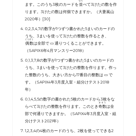
なら
ます。このうち
3
枚のカードを
並
べて
3
けたの数を作
ります。
3
けたの数は何個できますか。（大妻嵐山
2020
年）[30]
0,2,3,4,7
の数字が
1
つずつ書かれた
5
まいのカードの
うち、
3
まいを使って
3
けたの整数を作るとき、
ぐうすう
偶数
は全部で
▭
通りつくることができます。
（
SAPIX6
年
4
月マンスリー
2018
）
0,1,3,7,8
の数字が
1
つずつ書かれた
5
まいのカードの
うち、
3
まいを使って
3
けたの整数を作ります。作っ
た整数のうち、大きい方から
17
番目の整数は
▭
で
す。（
SAPIX4
年
3
月度入室・組分けテスト
2018
年）
0,1,4,5,5
の数字の書かれた
5
枚のカードから
3
枚をな
きすう
らべて
3
けたの整数を作ります。このとき
奇数
は全
部で何通りできますか。（
SAPIX4
年
3
月度入室・組
分けテスト
2021
年）
1,2,3,4
の
4
枚のカードのうち、
2
枚を使ってできる
2