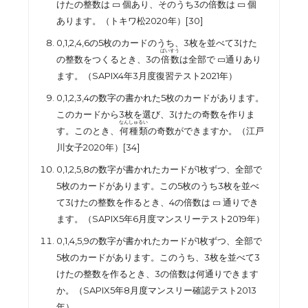
けたの整数は
▭
個あり、そのうち
3
の倍数は
▭
個
あります。（トキワ松
2020
年）[30]
0,1,2,4,6
の
5
枚のカードのうち、
3
枚を並べて
3
けた
ばいすう
の整数をつくるとき、
3
の
倍数
は全部で
▭
通りあり
ます。（
SAPIX4
年
3
月度復習テスト
2021
年）
0,1,2,3,4
の数字の書かれた
5
枚のカードがあります。
このカードから
3
枚を選び、
3
けたの奇数を作りま
なんしゅるい
す。このとき、
何種類
の奇数ができますか。（江戸
川女子
2020
年）[34]
0,1,2,5,8
の数字が書かれたカードが
1
枚ずつ、全部で
5
枚のカードがあります。この
5
枚のうち
3
枚を並べ
て
3
けたの整数を作るとき、
4
の倍数は
▭
通りでき
ます。（
SAPIX5
年
6
月度マンスリーテスト
2019
年）
0,1,4,5,9
の数字が書かれたカードが
1
枚ずつ、全部で
5
枚のカードがあります。このうち、
3
枚を並べて
3
けたの整数を作るとき、
3
の倍数は何通りできます
か。（
SAPIX5
年
8
月度マンスリー確認テスト
2013
年）