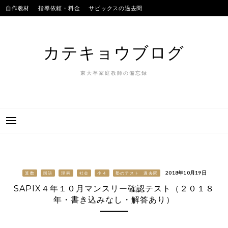
Skip
自作教材
指導依頼・料金
サピックスの過去問
to
SAPIXのテストの平均点
合格実績
我が子
content
カテキョウブログ
東大卒家庭教師の備忘録
2018年10月19日
算数
国語
理科
社会
小４
塾のテスト 過去問
SAPIX４年１０月マンスリー確認テスト（２０１８
年・書き込みなし・解答あり）