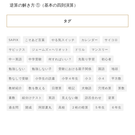
逆算の解き方 ①（基本の四則演算）
タグ
SAPIX
こそあど言葉
やる気スイッチ
カレンダー
サイコロ
サピックス
ジェームズ＝ヘリオット
ドリル
マンスリー
中一英語
中学受験
何すればいい？
先取り学習
初心者
勉強しない
勉強しない子
受験における親子関係
国語
地頭
塾なしで受験
小学生の読書
小学４年生
小３
小４
平方数
教材紹介
数を数える
日暦算
暗記
犬物語
穴埋め算
算数
素数
組分けテスト
英語
見えない敵
語呂合わせ
逆算
過去問
開成
阿部夏丸
高校
２桁の暗算
５年生
６年生