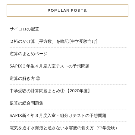
POPULAR POSTS:
サイコロの配置
２桁のかけ算（平方数）を暗記 [中学受験向け]
逆算のまとめページ
SAPIX３年生４月度入室テストの予想問題
逆算の解き方 ②
中学受験の計算問題まとめ① 【2020年度】
逆算の総合問題集
SAPIX新４年３月度入室・組分けテストの予想問題
電気を通す水溶液と通さない水溶液の覚え方（中学受験）