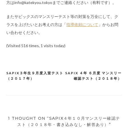
方はinfo@katekyou.tokyoまでご連絡ください（有料です）。
またサピックスのマンスリーテスト等の対策を万全にして、ク
ラスを上げたいとお考えの方は「
指導依頼について
」からお問
い合わせください。
(Visited 516 times, 1 visits today)
SAPIX３年生９月度入室テスト
SAPIX ４年 ６月度 マンスリー
投
（２０１７年）
確認テスト（２０１８年）
稿
ナ
ビ
ゲ
1 THOUGHT ON “SAPIX４年１０月マンスリー確認テ
ー
スト（２０１８年・書き込みなし・解答あり）”