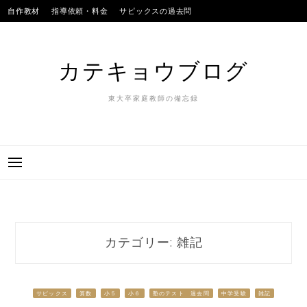
Skip
自作教材
指導依頼・料金
サピックスの過去問
to
SAPIXのテストの平均点
合格実績
我が子
content
カテキョウブログ
東大卒家庭教師の備忘録
カテゴリー:
雑記
サピックス
算数
小５
小６
塾のテスト 過去問
中学受験
雑記