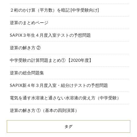
２桁のかけ算（平方数）を暗記 [中学受験向け]
逆算のまとめページ
SAPIX３年生４月度入室テストの予想問題
逆算の解き方 ②
中学受験の計算問題まとめ① 【2020年度】
逆算の総合問題集
SAPIX新４年３月度入室・組分けテストの予想問題
電気を通す水溶液と通さない水溶液の覚え方（中学受験）
逆算の解き方 ①（基本の四則演算）
タグ