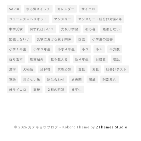
SAPIX
やる気スイッチ
カレンダー
サイコロ
ジェームズ＝ヘリオット
マンスリー
マンスリー・組分け対策6年
中学受験
何すればいい？
先取り学習
初心者
勉強しない
勉強しない子
受験における親子関係
国語
小学生の読書
小学１年生
小学３年生
小学４年生
小３
小４
平方数
折り返す
教材紹介
数を数える
新４年生
日暦算
暗記
漢字
犬物語
珍解答
穴埋め算
算数
素数
組分けテスト
英語
見えない敵
語呂合わせ
過去問
開成
阿部夏丸
雌サイコロ
高校
２桁の暗算
６年生
© 2026 カテキョウブログ
–
Kokoro Theme by
ZThemes Studio