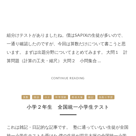
組分けテストがありましたね。僕はSAPIXの生徒が多いので、
一通り確認したのですが、今回は算数だけについて書こうと思
います。 まずは出題分野についてまとめてみます。 大問１ 計
算問題（計算の工夫・縮尺） 大問２ 小問集合 …
CONTINUE READING
算数
国語
小２
中学受験
四谷大塚
雑記
先取り学習
小学２年生 全国統一小学生テスト
これは雑記・日記的な記事です。 塾に通っていない生徒が全国
統一小学生テストを受けた 僕の生徒が四谷大塚の全国統一小学