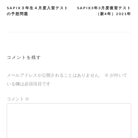
SAPIX３年生４月度入室テスト
SAPIX3年3月度復習テスト
投
の予想問題
（新4年）2021年
稿
ナ
ビ
ゲ
コメントを残す
ー
シ
メールアドレスが公開されることはありません。
※
が付いて
ョ
いる欄は必須項目です
ン
コメント
※