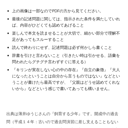
上の画像は一部なのでPDFの方から見てください。
最後の記述問題に関しては、指示された条件を満たしていれ
ば、内容がひどくても認めてあげること
楽しんで本文を読ませることが大切で、細かい部分で理解不
足があってもスルーすること
読んで終わりにせず、記述問題は必ず何かしら書くこと
辞書を引けと言わないこと（引きたい時は引かせる、語彙を
問われたらグチグチ言わずすぐに答える）
『キリンが実在しない心の中の存在』『自立の象徴』『大人
になったということは自分から言うものではない』などとい
うことが書けたら最高ですが、『父親はどうせ認めてくれな
いから』などという感じで書いてあっても構いません。
出典は薄井ゆうじさんの『飼育する少年』です。開成中の過去
問（平成１４年：古いので過去問演習に差し支えることもない