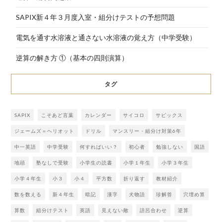
SAPIX新４年３月度入室・組分けテストの予想問題
電気を通す水溶液と通さない水溶液の覚え方（中学受験）
逆算の解き方 ①（基本の四則演算）
タグ
SAPIX
こそあど言葉
カレンダー
サイコロ
サピックス
ジェームズ＝ヘリオット
ドリル
マンスリー・組分け対策6年
中一英語
中学受験
何すればいい？
初心者
勉強しない
国語
地頭
塾なしで受験
小学生の読書
小学１年生
小学３年生
小学４年生
小３
小４
平方数
折り返す
教材紹介
数を数える
新４年生
暗記
漢字
犬物語
珍解答
穴埋め算
算数
組分けテスト
英語
見えない敵
語呂合わせ
逆算