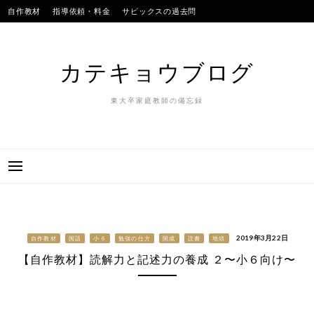
Skip
自作教材
指導依頼・料金
サピックスの過去問
to
SAPIXのテストの平均点
合格実績
我が子
content
カテキョウブログ
東大卒家庭教師の備忘録
2019年3月22日
自作教材
国語
小６
勉強の仕方
開成
読書
地頭
【自作教材】読解力と記述力の養成 ２〜小６向け〜