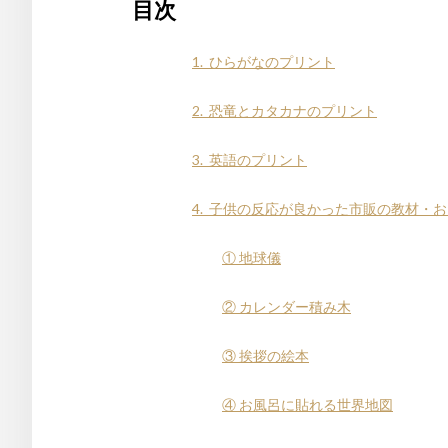
目次
1. ひらがなのプリント
2. 恐竜とカタカナのプリント
3. 英語のプリント
4. 子供の反応が良かった市販の教材・
① 地球儀
② カレンダー積み木
③ 挨拶の絵本
④ お風呂に貼れる世界地図