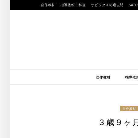
Skip
自作教材
指導依頼・料金
サピックスの過去問
SAP
to
content
自作教材
指導依
自作教材
３歳９ヶ