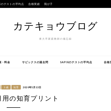
IXのテストの平均点
合格実績
我が子
カテキョウブログ
東大卒家庭教師の備忘録
頼・料金
サピックスの過去問
SAPIXのテストの平均点
合格
３歳
知育
2020年5月13日
月用の知育プリント