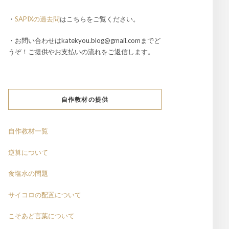
・
SAPIXの過去問
はこちらをご覧ください。
・お問い合わせはkatekyou.blog@gmail.comまでど
うぞ！ご提供やお支払いの流れをご返信します。
自作教材の提供
自作教材一覧
逆算について
食塩水の問題
サイコロの配置について
こそあど言葉について