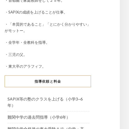
・首都圏で家庭教師をして２５年。
・SAPIXの成績を上げることが仕事。
・「本質的であること」「とにかく分かりやすい」
がモットー。
・全学年・全教科を指導。
・三児の父。
・東大卒のアラフィフ。
指導依頼と料金
SAPIX等の塾のクラスを上げる（小学3~6
年）
難関中学の過去問指導（小学6年）
難関中学合格後の東大受験まで（中学・高