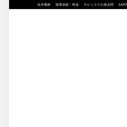
Skip
自作教材
指導依頼・料金
サピックスの過去問
SAP
to
content