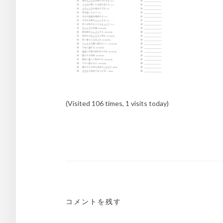
(Visited 106 times, 1 visits today)
投
稿
ナ
ビ
ゲ
コメントを残す
ー