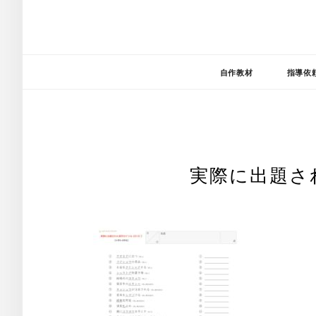
自作教材
指導依
実際に出題さ