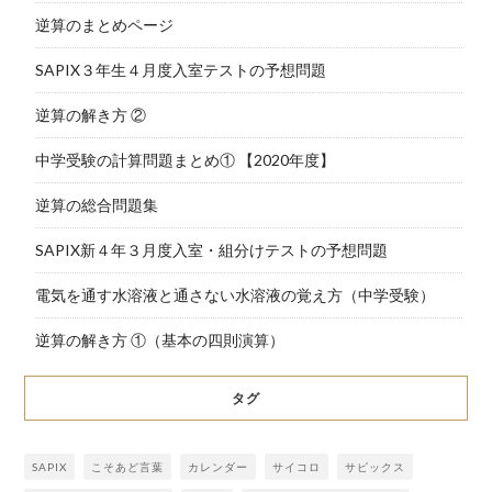
逆算のまとめページ
SAPIX３年生４月度入室テストの予想問題
逆算の解き方 ②
中学受験の計算問題まとめ① 【2020年度】
逆算の総合問題集
SAPIX新４年３月度入室・組分けテストの予想問題
電気を通す水溶液と通さない水溶液の覚え方（中学受験）
逆算の解き方 ①（基本の四則演算）
タグ
SAPIX
こそあど言葉
カレンダー
サイコロ
サピックス