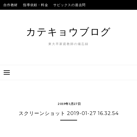
Skip
自作教材
指導依頼・料金
サピックスの過去問
to
SAPIXのテストの平均点
合格実績
我が子
content
カテキョウブログ
東大卒家庭教師の備忘録
2019年1月27日
スクリーンショット 2019-01-27 16.32.54