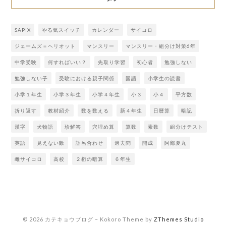
SAPIX
やる気スイッチ
カレンダー
サイコロ
ジェームズ＝ヘリオット
マンスリー
マンスリー・組分け対策6年
中学受験
何すればいい？
先取り学習
初心者
勉強しない
勉強しない子
受験における親子関係
国語
小学生の読書
小学１年生
小学３年生
小学４年生
小３
小４
平方数
折り返す
教材紹介
数を数える
新４年生
日暦算
暗記
漢字
犬物語
珍解答
穴埋め算
算数
素数
組分けテスト
英語
見えない敵
語呂合わせ
過去問
開成
阿部夏丸
雌サイコロ
高校
２桁の暗算
６年生
© 2026 カテキョウブログ
–
Kokoro Theme by
ZThemes Studio