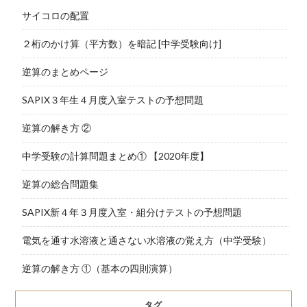
サイコロの配置
２桁のかけ算（平方数）を暗記 [中学受験向け]
逆算のまとめページ
SAPIX３年生４月度入室テストの予想問題
逆算の解き方 ②
中学受験の計算問題まとめ① 【2020年度】
逆算の総合問題集
SAPIX新４年３月度入室・組分けテストの予想問題
電気を通す水溶液と通さない水溶液の覚え方（中学受験）
逆算の解き方 ①（基本の四則演算）
タグ