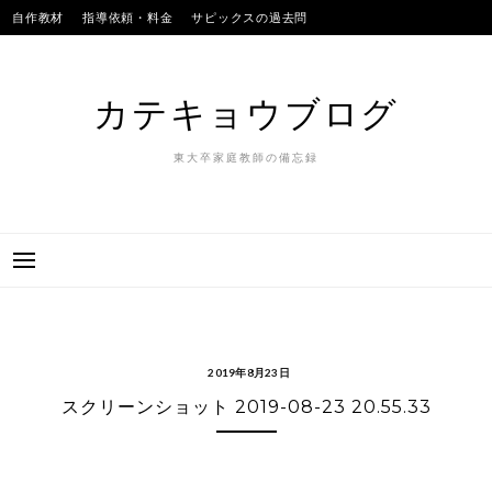
Skip
自作教材
指導依頼・料金
サピックスの過去問
to
SAPIXのテストの平均点
合格実績
我が子
content
カテキョウブログ
東大卒家庭教師の備忘録
2019年8月23日
スクリーンショット 2019-08-23 20.55.33