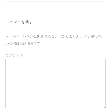
ナ
ビ
ゲ
コメントを残す
ー
シ
メールアドレスが公開されることはありません。
※
が付いて
ョ
いる欄は必須項目です
ン
コメント
※