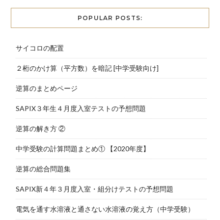
POPULAR POSTS:
サイコロの配置
２桁のかけ算（平方数）を暗記 [中学受験向け]
逆算のまとめページ
SAPIX３年生４月度入室テストの予想問題
逆算の解き方 ②
中学受験の計算問題まとめ① 【2020年度】
逆算の総合問題集
SAPIX新４年３月度入室・組分けテストの予想問題
電気を通す水溶液と通さない水溶液の覚え方（中学受験）