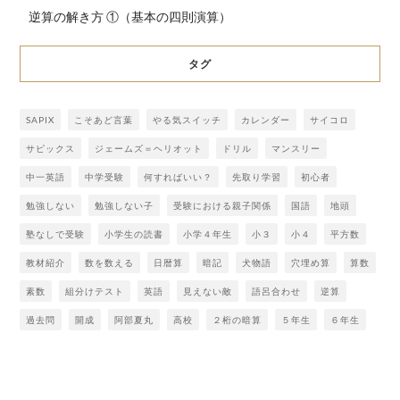
逆算の解き方 ①（基本の四則演算）
タグ
SAPIX
こそあど言葉
やる気スイッチ
カレンダー
サイコロ
サピックス
ジェームズ＝ヘリオット
ドリル
マンスリー
中一英語
中学受験
何すればいい？
先取り学習
初心者
勉強しない
勉強しない子
受験における親子関係
国語
地頭
塾なしで受験
小学生の読書
小学４年生
小３
小４
平方数
教材紹介
数を数える
日暦算
暗記
犬物語
穴埋め算
算数
素数
組分けテスト
英語
見えない敵
語呂合わせ
逆算
過去問
開成
阿部夏丸
高校
２桁の暗算
５年生
６年生