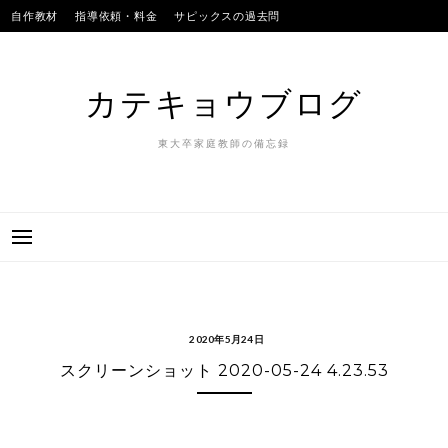
Skip
自作教材
指導依頼・料金
サピックスの過去問
to
SAPIXのテストの平均点
合格実績
我が子
content
カテキョウブログ
東大卒家庭教師の備忘録
2020年5月24日
スクリーンショット 2020-05-24 4.23.53