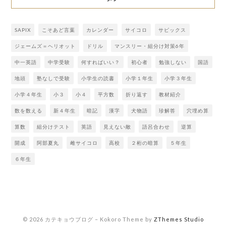
SAPIX
こそあど言葉
カレンダー
サイコロ
サピックス
ジェームズ＝ヘリオット
ドリル
マンスリー・組分け対策6年
中一英語
中学受験
何すればいい？
初心者
勉強しない
国語
地頭
塾なしで受験
小学生の読書
小学１年生
小学３年生
小学４年生
小３
小４
平方数
折り返す
教材紹介
数を数える
新４年生
暗記
漢字
犬物語
珍解答
穴埋め算
算数
組分けテスト
英語
見えない敵
語呂合わせ
逆算
開成
阿部夏丸
雌サイコロ
高校
２桁の暗算
５年生
６年生
© 2026 カテキョウブログ
–
Kokoro Theme by
ZThemes Studio