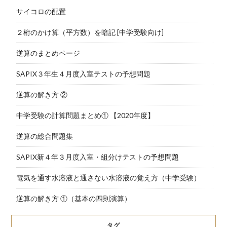
サイコロの配置
２桁のかけ算（平方数）を暗記 [中学受験向け]
逆算のまとめページ
SAPIX３年生４月度入室テストの予想問題
逆算の解き方 ②
中学受験の計算問題まとめ① 【2020年度】
逆算の総合問題集
SAPIX新４年３月度入室・組分けテストの予想問題
電気を通す水溶液と通さない水溶液の覚え方（中学受験）
逆算の解き方 ①（基本の四則演算）
タグ