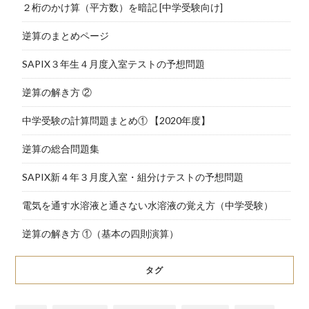
２桁のかけ算（平方数）を暗記 [中学受験向け]
逆算のまとめページ
SAPIX３年生４月度入室テストの予想問題
逆算の解き方 ②
中学受験の計算問題まとめ① 【2020年度】
逆算の総合問題集
SAPIX新４年３月度入室・組分けテストの予想問題
電気を通す水溶液と通さない水溶液の覚え方（中学受験）
逆算の解き方 ①（基本の四則演算）
タグ