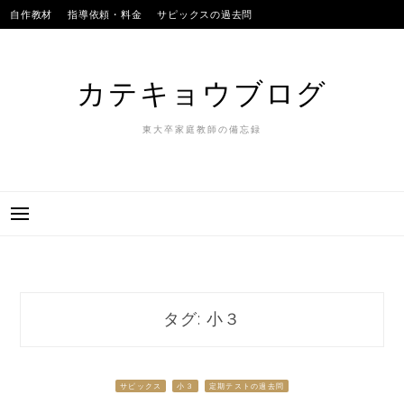
Skip
自作教材
指導依頼・料金
サピックスの過去問
to
SAPIXのテストの平均点
合格実績
我が子
content
カテキョウブログ
東大卒家庭教師の備忘録
タグ:
小３
サピックス
小３
定期テストの過去問