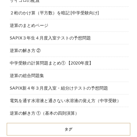
サイコロの配置
２桁のかけ算（平方数）を暗記 [中学受験向け]
逆算のまとめページ
SAPIX３年生４月度入室テストの予想問題
逆算の解き方 ②
中学受験の計算問題まとめ① 【2020年度】
逆算の総合問題集
SAPIX新４年３月度入室・組分けテストの予想問題
電気を通す水溶液と通さない水溶液の覚え方（中学受験）
逆算の解き方 ①（基本の四則演算）
タグ