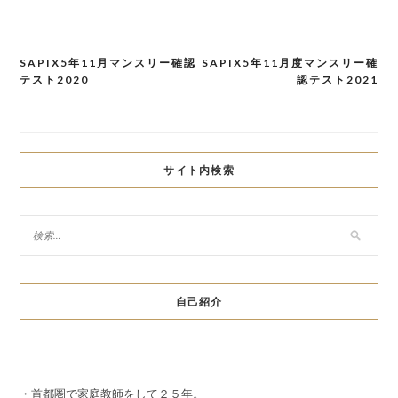
SAPIX5年11月マンスリー確認
SAPIX5年11月度マンスリー確
投
テスト2020
認テスト2021
稿
ナ
ビ
サイト内検索
ゲ
ー
シ
ョ
自己紹介
ン
・首都圏で家庭教師をして２５年。