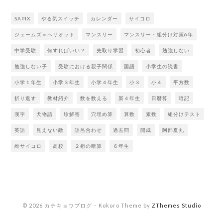
SAPIX
やる気スイッチ
カレンダー
サイコロ
ジェームズ＝ヘリオット
マンスリー
マンスリー・組分け対策6年
中学受験
何すればいい？
先取り学習
初心者
勉強しない
勉強しない子
受験における親子関係
国語
小学生の読書
小学１年生
小学３年生
小学４年生
小３
小４
平方数
折り返す
教材紹介
数を数える
新４年生
日暦算
暗記
漢字
犬物語
珍解答
穴埋め算
算数
素数
組分けテスト
英語
見えない敵
語呂合わせ
過去問
開成
阿部夏丸
雌サイコロ
高校
２桁の暗算
６年生
© 2026 カテキョウブログ
–
Kokoro Theme by
ZThemes Studio