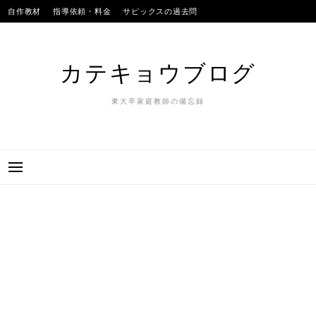
Skip
自作教材
指導依頼・料金
サピックスの過去問
to
SAPIXのテストの平均点
合格実績
我が子
content
カテキョウブログ
東大卒家庭教師の備忘録