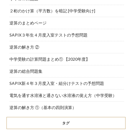
２桁のかけ算（平方数）を暗記 [中学受験向け]
逆算のまとめページ
SAPIX３年生４月度入室テストの予想問題
逆算の解き方 ②
中学受験の計算問題まとめ① 【2020年度】
逆算の総合問題集
SAPIX新４年３月度入室・組分けテストの予想問題
電気を通す水溶液と通さない水溶液の覚え方（中学受験）
逆算の解き方 ①（基本の四則演算）
タグ