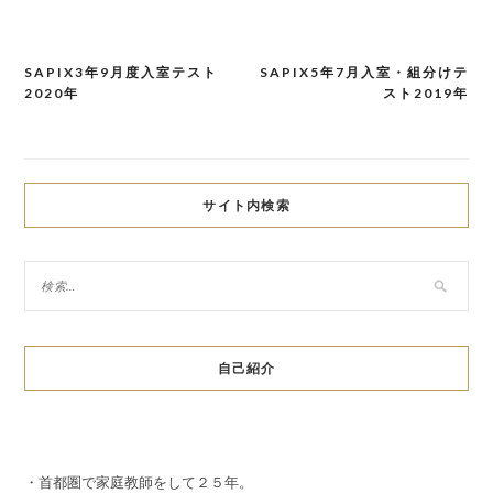
SAPIX3年9月度入室テスト
SAPIX5年7月入室・組分けテ
投
2020年
スト2019年
稿
ナ
ビ
サイト内検索
ゲ
ー
シ
ョ
自己紹介
ン
・首都圏で家庭教師をして２５年。