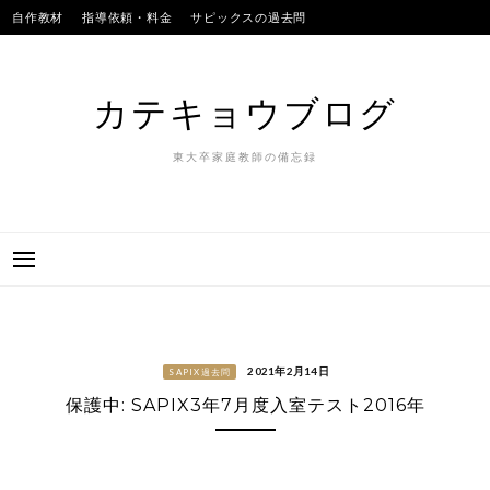
Skip
自作教材
指導依頼・料金
サピックスの過去問
to
SAPIXのテストの平均点
合格実績
我が子
content
カテキョウブログ
東大卒家庭教師の備忘録
2021年2月14日
SAPIX過去問
保護中: SAPIX3年7月度入室テスト2016年