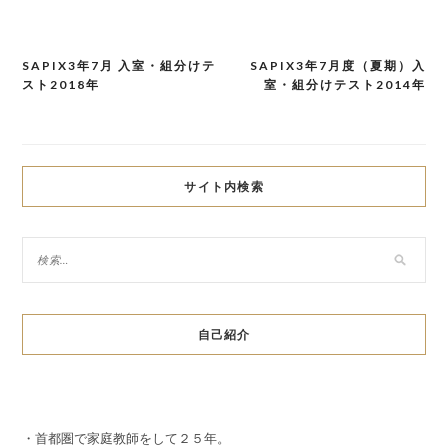
SAPIX3年7月 入室・組分けテ
SAPIX3年7月度（夏期）入
投
スト2018年
室・組分けテスト2014年
稿
ナ
ビ
サイト内検索
ゲ
ー
シ
ョ
自己紹介
ン
・首都圏で家庭教師をして２５年。