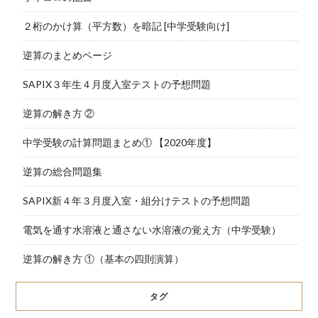
２桁のかけ算（平方数）を暗記 [中学受験向け]
逆算のまとめページ
SAPIX３年生４月度入室テストの予想問題
逆算の解き方 ②
中学受験の計算問題まとめ① 【2020年度】
逆算の総合問題集
SAPIX新４年３月度入室・組分けテストの予想問題
電気を通す水溶液と通さない水溶液の覚え方（中学受験）
逆算の解き方 ①（基本の四則演算）
タグ