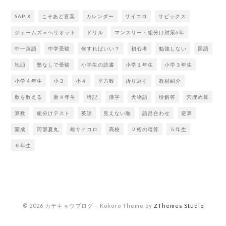
SAPIX
こそあど言葉
カレンダー
サイコロ
サピックス
ジェームズ＝ヘリオット
ドリル
マンスリー・組分け対策6年
中一英語
中学受験
何すればいい？
初心者
勉強しない
国語
地頭
塾なしで受験
小学生の読書
小学１年生
小学３年生
小学４年生
小３
小４
平方数
折り返す
教材紹介
数を数える
新４年生
暗記
漢字
犬物語
珍解答
穴埋め算
算数
組分けテスト
英語
見えない敵
語呂合わせ
逆算
開成
阿部夏丸
雌サイコロ
高校
２桁の暗算
５年生
６年生
© 2026 カテキョウブログ
–
Kokoro Theme by
ZThemes Studio