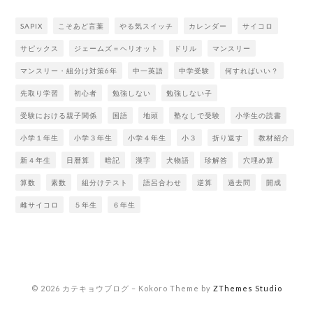
SAPIX
こそあど言葉
やる気スイッチ
カレンダー
サイコロ
サピックス
ジェームズ＝ヘリオット
ドリル
マンスリー
マンスリー・組分け対策6年
中一英語
中学受験
何すればいい？
先取り学習
初心者
勉強しない
勉強しない子
受験における親子関係
国語
地頭
塾なしで受験
小学生の読書
小学１年生
小学３年生
小学４年生
小３
折り返す
教材紹介
新４年生
日暦算
暗記
漢字
犬物語
珍解答
穴埋め算
算数
素数
組分けテスト
語呂合わせ
逆算
過去問
開成
雌サイコロ
５年生
６年生
© 2026 カテキョウブログ
–
Kokoro Theme by
ZThemes Studio