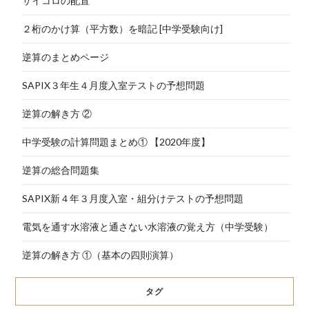
サイコロの配置
２桁のかけ算（平方数）を暗記 [中学受験向け]
逆算のまとめページ
SAPIX３年生４月度入室テストの予想問題
逆算の解き方 ②
中学受験の計算問題まとめ① 【2020年度】
逆算の総合問題集
SAPIX新４年３月度入室・組分けテストの予想問題
電気を通す水溶液と通さない水溶液の覚え方（中学受験）
逆算の解き方 ①（基本の四則演算）
タグ