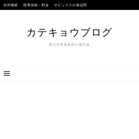
Skip
自作教材
指導依頼・料金
サピックスの過去問
to
SAPIXのテストの平均点
合格実績
我が子
content
カテキョウブログ
東大卒家庭教師の備忘録