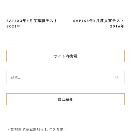
SAPIX3年5月度確認テスト
SAPIX3年5月度入室テスト
投
2021年
2016年
稿
ナ
ビ
サイト内検索
ゲ
ー
シ
ョ
自己紹介
ン
・首都圏で家庭教師をして２５年。