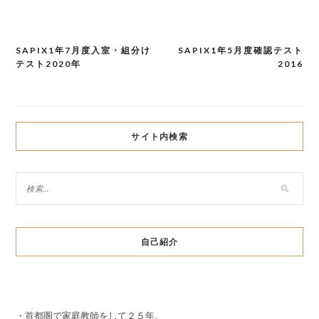
SAPIX1年7月度入室・組分け
SAPIX1年5月度確認テスト
投
テスト2020年
2016
稿
ナ
ビ
サイト内検索
ゲ
ー
シ
ョ
自己紹介
ン
・首都圏で家庭教師をして２５年。