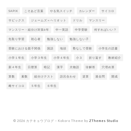
SAPIX
こそあど言葉
やる気スイッチ
カレンダー
サイコロ
サピックス
ジェームズ＝ヘリオット
ドリル
マンスリー
マンスリー・組分け対策6年
中一英語
中学受験
何すればいい？
先取り学習
初心者
勉強しない
勉強しない子
受験における親子関係
国語
地頭
塾なしで受験
小学生の読書
小学１年生
小学３年生
小学４年生
小３
折り返す
教材紹介
新４年生
日暦算
暗記
漢字
犬物語
珍解答
穴埋め算
算数
素数
組分けテスト
語呂合わせ
逆算
過去問
開成
雌サイコロ
５年生
６年生
© 2026 カテキョウブログ
–
Kokoro Theme by
ZThemes Studio