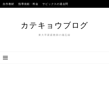
Skip
自作教材
指導依頼・料金
サピックスの過去問
to
SAPIXのテストの平均点
合格実績
我が子
content
カテキョウブログ
東大卒家庭教師の備忘録