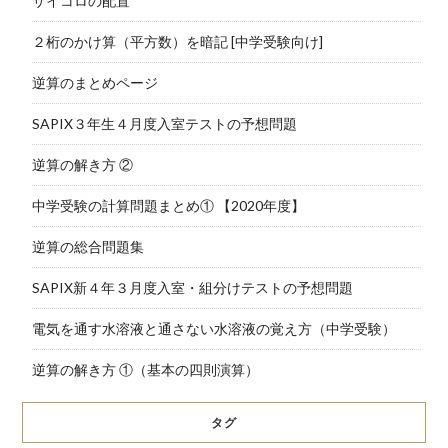
サイコロの配置
２桁のかけ算（平方数）を暗記 [中学受験向け]
逆算のまとめページ
SAPIX３年生４月度入室テストの予想問題
逆算の解き方 ②
中学受験の計算問題まとめ① 【2020年度】
逆算の総合問題集
SAPIX新４年３月度入室・組分けテストの予想問題
電気を通す水溶液と通さない水溶液の覚え方（中学受験）
逆算の解き方 ①（基本の四則演算）
タグ