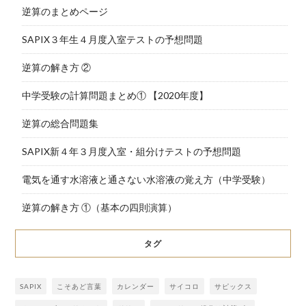
逆算のまとめページ
SAPIX３年生４月度入室テストの予想問題
逆算の解き方 ②
中学受験の計算問題まとめ① 【2020年度】
逆算の総合問題集
SAPIX新４年３月度入室・組分けテストの予想問題
電気を通す水溶液と通さない水溶液の覚え方（中学受験）
逆算の解き方 ①（基本の四則演算）
タグ
SAPIX
こそあど言葉
カレンダー
サイコロ
サピックス