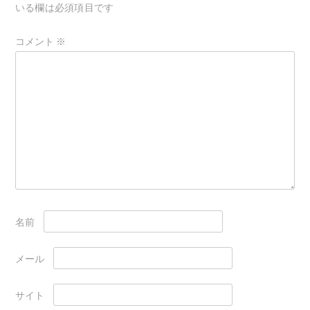
ョ
いる欄は必須項目です
ン
コメント
※
名前
メール
サイト