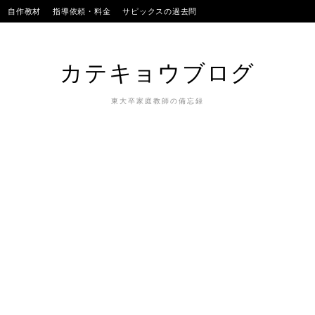
Skip
自作教材
指導依頼・料金
サピックスの過去問
to
SAPIXのテストの平均点
合格実績
我が子
content
カテキョウブログ
東大卒家庭教師の備忘録