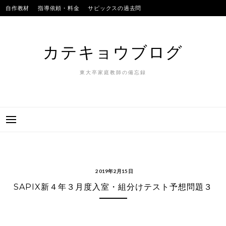
Skip
自作教材
指導依頼・料金
サピックスの過去問
to
SAPIXのテストの平均点
合格実績
我が子
content
カテキョウブログ
東大卒家庭教師の備忘録
2019年2月15日
SAPIX新４年３月度入室・組分けテスト予想問題３