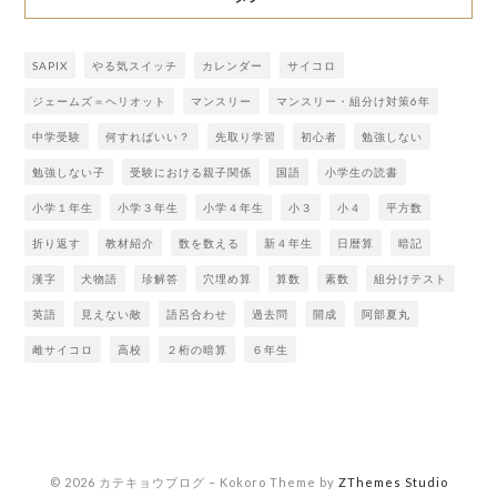
SAPIX
やる気スイッチ
カレンダー
サイコロ
ジェームズ＝ヘリオット
マンスリー
マンスリー・組分け対策6年
中学受験
何すればいい？
先取り学習
初心者
勉強しない
勉強しない子
受験における親子関係
国語
小学生の読書
小学１年生
小学３年生
小学４年生
小３
小４
平方数
折り返す
教材紹介
数を数える
新４年生
日暦算
暗記
漢字
犬物語
珍解答
穴埋め算
算数
素数
組分けテスト
英語
見えない敵
語呂合わせ
過去問
開成
阿部夏丸
雌サイコロ
高校
２桁の暗算
６年生
© 2026 カテキョウブログ
–
Kokoro Theme by
ZThemes Studio