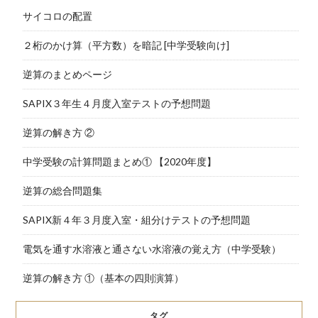
サイコロの配置
２桁のかけ算（平方数）を暗記 [中学受験向け]
逆算のまとめページ
SAPIX３年生４月度入室テストの予想問題
逆算の解き方 ②
中学受験の計算問題まとめ① 【2020年度】
逆算の総合問題集
SAPIX新４年３月度入室・組分けテストの予想問題
電気を通す水溶液と通さない水溶液の覚え方（中学受験）
逆算の解き方 ①（基本の四則演算）
タグ