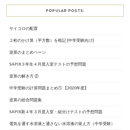
POPULAR POSTS:
サイコロの配置
２桁のかけ算（平方数）を暗記 [中学受験向け]
逆算のまとめページ
SAPIX３年生４月度入室テストの予想問題
逆算の解き方 ②
中学受験の計算問題まとめ① 【2020年度】
逆算の総合問題集
SAPIX新４年３月度入室・組分けテストの予想問題
電気を通す水溶液と通さない水溶液の覚え方（中学受験）