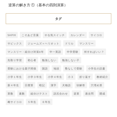
逆算の解き方 ①（基本の四則演算）
タグ
SAPIX
こそあど言葉
やる気スイッチ
カレンダー
サイコロ
サピックス
ジェームズ＝ヘリオット
ドリル
マンスリー
マンスリー・組分け対策6年
中一英語
中学受験
何すればいい？
先取り学習
初心者
勉強しない
勉強しない子
受験における親子関係
国語
地頭
塾なしで受験
小学生の読書
小学１年生
小学３年生
小学４年生
小３
折り返す
教材紹介
新４年生
日暦算
暗記
漢字
犬物語
珍解答
穴埋め算
算数
素数
組分けテスト
語呂合わせ
逆算
過去問
開成
雌サイコロ
５年生
６年生