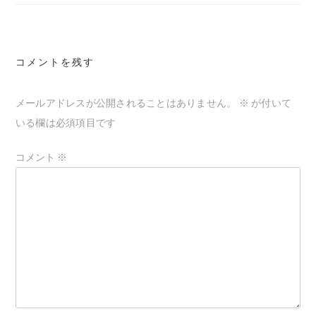
ナ
ビ
ゲ
コメントを残す
ー
シ
メールアドレスが公開されることはありません。
※
が付いて
ョ
いる欄は必須項目です
ン
コメント
※