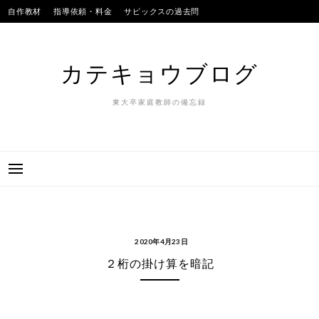
Skip
自作教材
指導依頼・料金
サピックスの過去問
to
SAPIXのテストの平均点
合格実績
我が子
content
カテキョウブログ
東大卒家庭教師の備忘録
2020年4月23日
２桁の掛け算を暗記