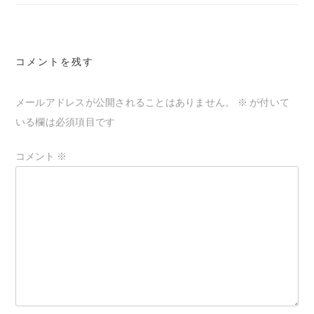
ナ
ビ
ゲ
コメントを残す
ー
シ
メールアドレスが公開されることはありません。
※
が付いて
ョ
いる欄は必須項目です
ン
コメント
※