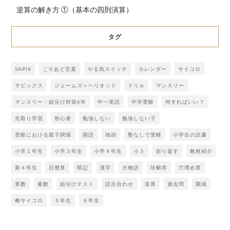
逆算の解き方 ①（基本の四則演算）
タグ
SAPIX
こそあど言葉
やる気スイッチ
カレンダー
サイコロ
サピックス
ジェームズ＝ヘリオット
ドリル
マンスリー
マンスリー・組分け対策6年
中一英語
中学受験
何すればいい？
先取り学習
初心者
勉強しない
勉強しない子
受験における親子関係
国語
地頭
塾なしで受験
小学生の読書
小学１年生
小学３年生
小学４年生
小３
折り返す
教材紹介
新４年生
日暦算
暗記
漢字
犬物語
珍解答
穴埋め算
算数
素数
組分けテスト
語呂合わせ
逆算
過去問
開成
雌サイコロ
５年生
６年生