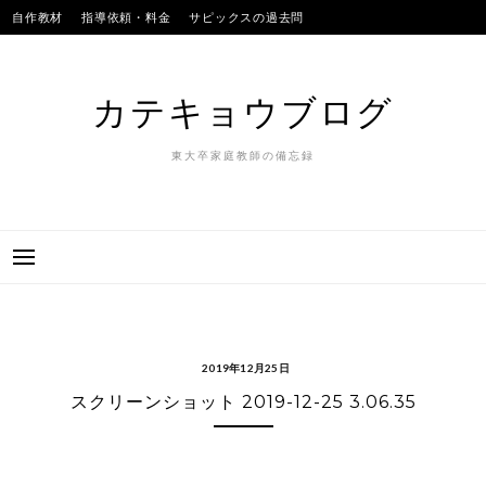
Skip
自作教材
指導依頼・料金
サピックスの過去問
to
SAPIXのテストの平均点
合格実績
我が子
content
カテキョウブログ
東大卒家庭教師の備忘録
2019年12月25日
スクリーンショット 2019-12-25 3.06.35