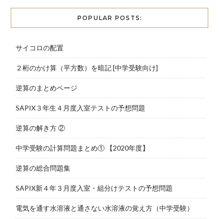
POPULAR POSTS:
サイコロの配置
２桁のかけ算（平方数）を暗記 [中学受験向け]
逆算のまとめページ
SAPIX３年生４月度入室テストの予想問題
逆算の解き方 ②
中学受験の計算問題まとめ① 【2020年度】
逆算の総合問題集
SAPIX新４年３月度入室・組分けテストの予想問題
電気を通す水溶液と通さない水溶液の覚え方（中学受験）