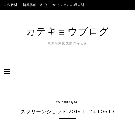
Skip
自作教材
指導依頼・料金
サピックスの過去問
to
SAPIXのテストの平均点
合格実績
我が子
content
カテキョウブログ
東大卒家庭教師の備忘録
2019年11月24日
スクリーンショット 2019-11-24 1.06.10