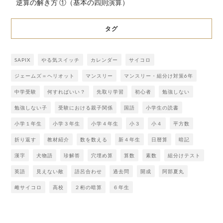
逆算の解き方 ①（基本の四則演算）
タグ
SAPIX
やる気スイッチ
カレンダー
サイコロ
ジェームズ＝ヘリオット
マンスリー
マンスリー・組分け対策6年
中学受験
何すればいい？
先取り学習
初心者
勉強しない
勉強しない子
受験における親子関係
国語
小学生の読書
小学１年生
小学３年生
小学４年生
小３
小４
平方数
折り返す
教材紹介
数を数える
新４年生
日暦算
暗記
漢字
犬物語
珍解答
穴埋め算
算数
素数
組分けテスト
英語
見えない敵
語呂合わせ
過去問
開成
阿部夏丸
雌サイコロ
高校
２桁の暗算
６年生