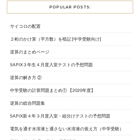
POPULAR POSTS:
サイコロの配置
２桁のかけ算（平方数）を暗記 [中学受験向け]
逆算のまとめページ
SAPIX３年生４月度入室テストの予想問題
逆算の解き方 ②
中学受験の計算問題まとめ① 【2020年度】
逆算の総合問題集
SAPIX新４年３月度入室・組分けテストの予想問題
電気を通す水溶液と通さない水溶液の覚え方（中学受験）