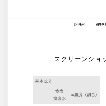
自作教材
指導依
スクリーンショット 2