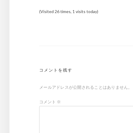
(Visited 26 times, 1 visits today)
投
稿
ナ
ビ
ゲ
コメントを残す
ー
メールアドレスが公開されることはありません。
シ
ョ
コメント
※
ン