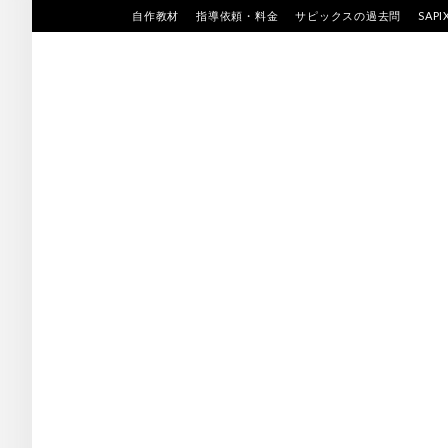
Skip
自作教材
指導依頼・料金
サピックスの過去問
SAP
to
content