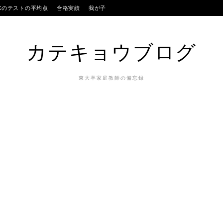
IXのテストの平均点
合格実績
我が子
カテキョウブログ
東大卒家庭教師の備忘録