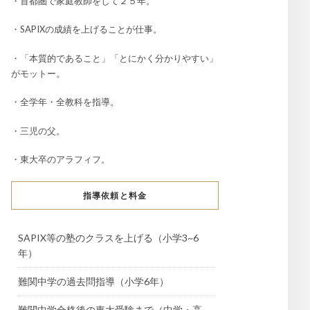
・首都圏で家庭教師をして２５年。
・SAPIXの成績を上げることが仕事。
・「本質的であること」「とにかく分かりやすい」
がモットー。
・全学年・全教科を指導。
・三児の父。
・東大卒のアラフィフ。
指導依頼と料金
SAPIX等の塾のクラスを上げる（小学3~6
年）
難関中学の過去問指導（小学6年）
難関中学合格後の東大受験まで（中学・高