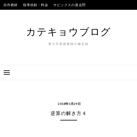
Skip
自作教材
指導依頼・料金
サピックスの過去問
to
SAPIXのテストの平均点
合格実績
我が子
content
カテキョウブログ
東大卒家庭教師の備忘録
2018年3月29日
逆算の解き方４