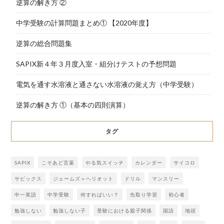
逆算の解き方 ②
中学受験の計算問題まとめ① 【2020年度】
逆算の総合問題集
SAPIX新４年３月度入室・組分けテストの予想問題
電気を通す水溶液と通さない水溶液の覚え方（中学受験）
逆算の解き方 ①（基本の四則演算）
タグ
SAPIX
こそあど言葉
やる気スイッチ
カレンダー
サイコロ
サピックス
ジェームズ＝ヘリオット
ドリル
マンスリー
中一英語
中学受験
何すればいい？
先取り学習
初心者
勉強しない
勉強しない子
受験における親子関係
国語
地頭