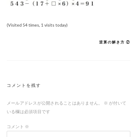
(Visited 54 times, 1 visits today)
逆算の解き方 ②
投
稿
ナ
ビ
ゲ
コメントを残す
ー
メールアドレスが公開されることはありません。
※
が付いて
シ
いる欄は必須項目です
ョ
ン
コメント
※