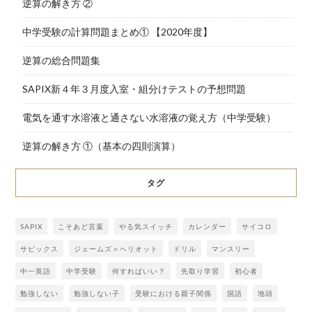
逆算の解き方 ②
中学受験の計算問題まとめ① 【2020年度】
逆算の総合問題集
SAPIX新４年３月度入室・組分けテストの予想問題
電気を通す水溶液と通さない水溶液の覚え方（中学受験）
逆算の解き方 ①（基本の四則演算）
タグ
SAPIX
こそあど言葉
やる気スイッチ
カレンダー
サイコロ
サピックス
ジェームズ＝ヘリオット
ドリル
マンスリー
中一英語
中学受験
何すればいい？
先取り学習
初心者
勉強しない
勉強しない子
受験における親子関係
国語
地頭