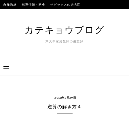
Skip
自作教材
指導依頼・料金
サピックスの過去問
to
SAPIXのテストの平均点
合格実績
我が子
content
カテキョウブログ
東大卒家庭教師の備忘録
2018年3月29日
逆算の解き方４