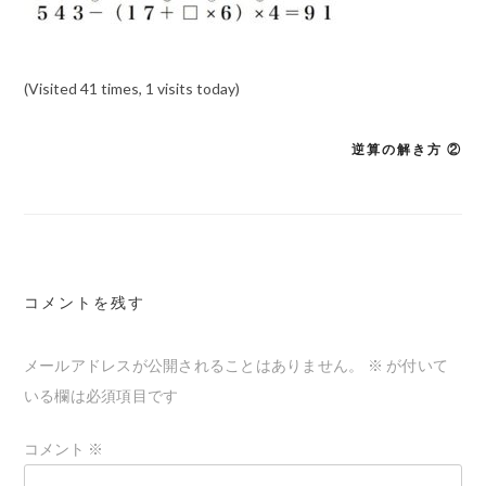
(Visited 41 times, 1 visits today)
逆算の解き方 ②
投
稿
ナ
ビ
ゲ
コメントを残す
ー
メールアドレスが公開されることはありません。
※
が付いて
シ
いる欄は必須項目です
ョ
ン
コメント
※