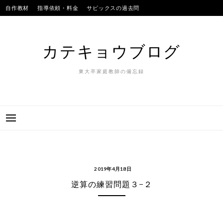
Skip
自作教材
指導依頼・料金
サピックスの過去問
to
SAPIXのテストの平均点
合格実績
我が子
content
カテキョウブログ
東大卒家庭教師の備忘録
2019年4月18日
逆算の練習問題３−２