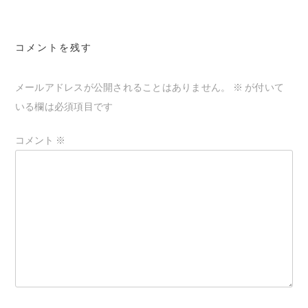
ナ
ビ
ゲ
コメントを残す
ー
メールアドレスが公開されることはありません。
※
が付いて
シ
いる欄は必須項目です
ョ
ン
コメント
※