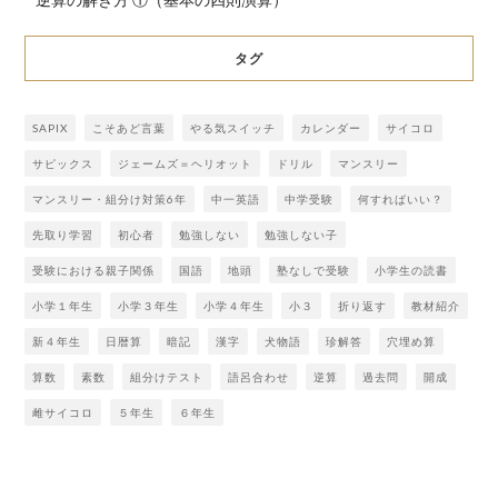
タグ
SAPIX
こそあど言葉
やる気スイッチ
カレンダー
サイコロ
サピックス
ジェームズ＝ヘリオット
ドリル
マンスリー
マンスリー・組分け対策6年
中一英語
中学受験
何すればいい？
先取り学習
初心者
勉強しない
勉強しない子
受験における親子関係
国語
地頭
塾なしで受験
小学生の読書
小学１年生
小学３年生
小学４年生
小３
折り返す
教材紹介
新４年生
日暦算
暗記
漢字
犬物語
珍解答
穴埋め算
算数
素数
組分けテスト
語呂合わせ
逆算
過去問
開成
雌サイコロ
５年生
６年生