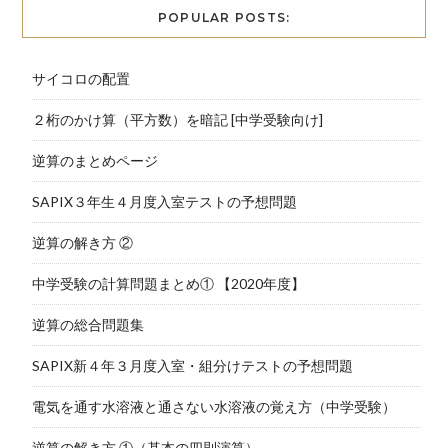
POPULAR POSTS:
サイコロの配置
２桁のかけ算（平方数）を暗記 [中学受験向け]
逆算のまとめページ
SAPIX３年生４月度入室テストの予想問題
逆算の解き方 ②
中学受験の計算問題まとめ① 【2020年度】
逆算の総合問題集
SAPIX新４年３月度入室・組分けテストの予想問題
電気を通す水溶液と通さない水溶液の覚え方（中学受験）
逆算の解き方 ①（基本の四則演算）