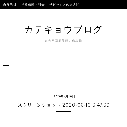
Skip
自作教材
指導依頼・料金
サピックスの過去問
to
SAPIXのテストの平均点
合格実績
我が子
content
カテキョウブログ
東大卒家庭教師の備忘録
2020年6月10日
スクリーンショット 2020-06-10 3.47.39