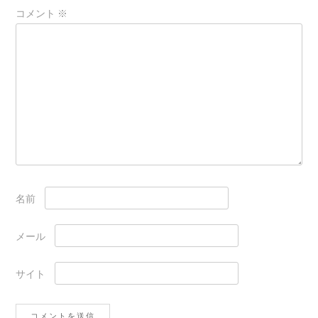
ン
コメント
※
名前
メール
サイト