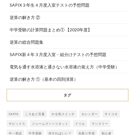
SAPIX３年生４月度入室テストの予想問題
逆算の解き方 ②
中学受験の計算問題まとめ① 【2020年度】
逆算の総合問題集
SAPIX新４年３月度入室・組分けテストの予想問題
電気を通す水溶液と通さない水溶液の覚え方（中学受験）
逆算の解き方 ①（基本の四則演算）
タグ
SAPIX
こそあど言葉
やる気スイッチ
カレンダー
サイコロ
サピックス
ジェームズ＝ヘリオット
ドリル
マンスリー
中一英語
中学受験
何すればいい？
先取り学習
初心者