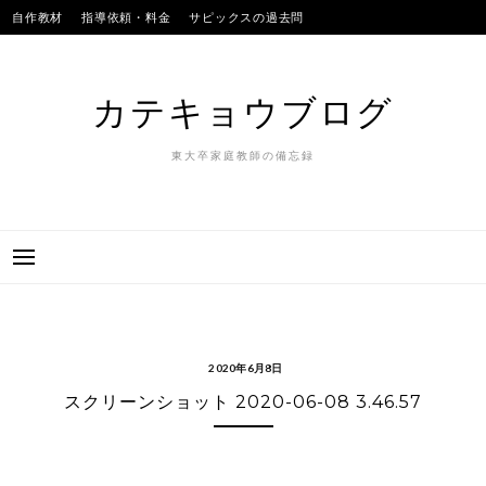
Skip
自作教材
指導依頼・料金
サピックスの過去問
to
SAPIXのテストの平均点
合格実績
我が子
content
カテキョウブログ
東大卒家庭教師の備忘録
2020年6月8日
スクリーンショット 2020-06-08 3.46.57