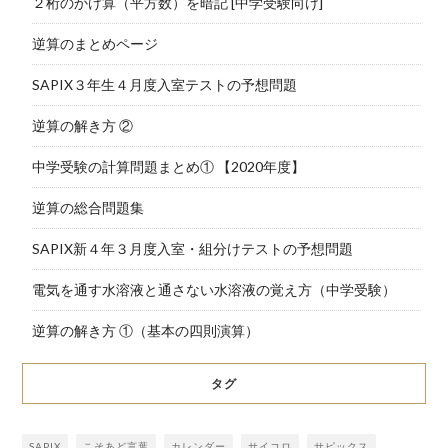
２桁のかけ算（平方数）を暗記 [中学受験向け]
逆算のまとめページ
SAPIX３年生４月度入室テストの予想問題
逆算の解き方 ②
中学受験の計算問題まとめ① 【2020年度】
逆算の総合問題集
SAPIX新４年３月度入室・組分けテストの予想問題
電気を通す水溶液と通さない水溶液の覚え方（中学受験）
逆算の解き方 ①（基本の四則演算）
タグ
SAPIX
こそあど言葉
カレンダー
サイコロ
サピックス