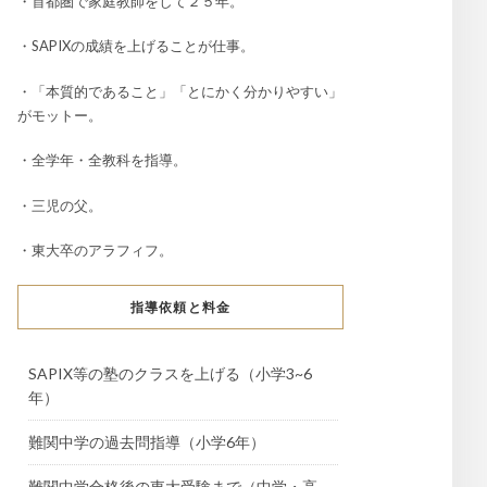
・首都圏で家庭教師をして２５年。
・SAPIXの成績を上げることが仕事。
・「本質的であること」「とにかく分かりやすい」
がモットー。
・全学年・全教科を指導。
・三児の父。
・東大卒のアラフィフ。
指導依頼と料金
SAPIX等の塾のクラスを上げる（小学3~6
年）
難関中学の過去問指導（小学6年）
難関中学合格後の東大受験まで（中学・高