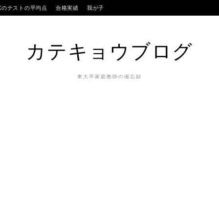
IXのテストの平均点
合格実績
我が子
カテキョウブログ
東大卒家庭教師の備忘録