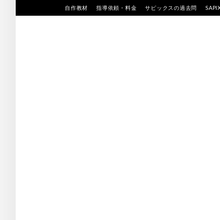
Skip
自作教材
指導依頼・料金
サピックスの過去問
SAP
to
content