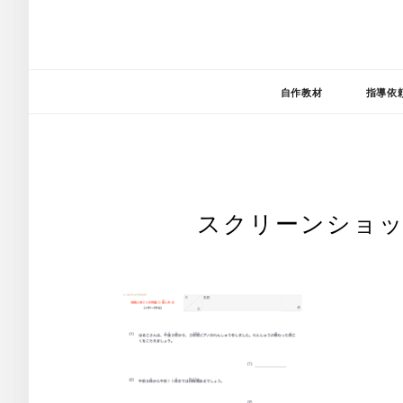
自作教材
指導依
スクリーンショット 2