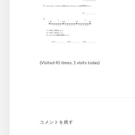
(Visited 45 times, 1 visits today)
投
稿
ナ
ビ
ゲ
コメントを残す
ー