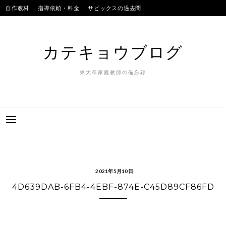
Skip
自作教材
指導依頼・料金
サピックスの過去問
to
SAPIXのテストの平均点
合格実績
我が子
content
カテキョウブログ
東大卒家庭教師の備忘録
2021年5月10日
4D639DAB-6FB4-4EBF-874E-C45D89CF86FD