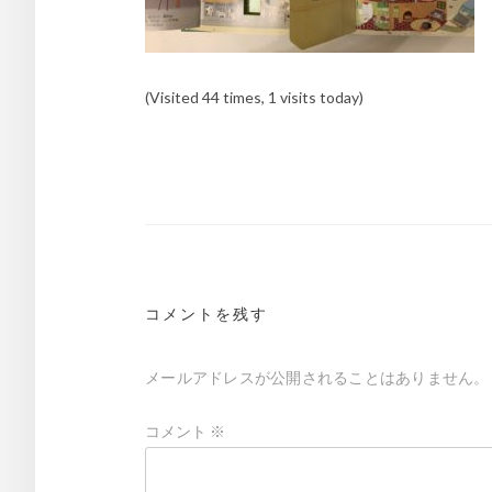
(Visited 44 times, 1 visits today)
投
稿
ナ
ビ
ゲ
コメントを残す
ー
メールアドレスが公開されることはありません。
シ
ョ
コメント
※
ン