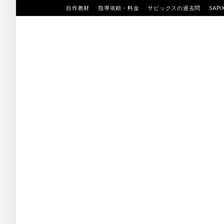
Skip
自作教材
指導依頼・料金
サピックスの過去問
SAP
to
content