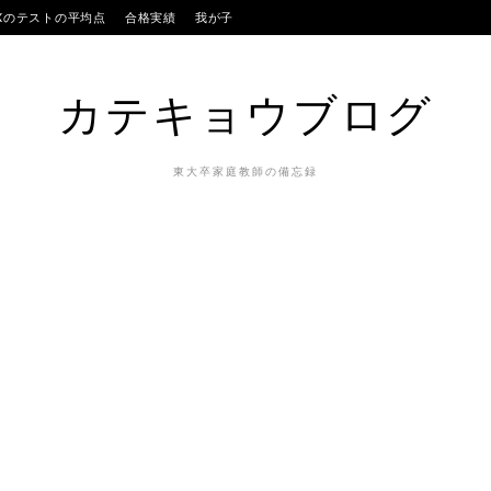
IXのテストの平均点
合格実績
我が子
カテキョウブログ
東大卒家庭教師の備忘録