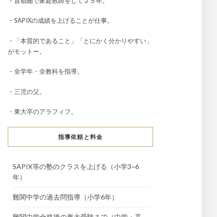
・首都圏で家庭教師をして２５年。
・SAPIXの成績を上げることが仕事。
・「本質的であること」「とにかく分かりやすい」
がモットー。
・全学年・全教科を指導。
・三児の父。
・東大卒のアラフィフ。
指導依頼と料金
SAPIX等の塾のクラスを上げる（小学3~6
年）
難関中学の過去問指導（小学6年）
難関中学合格後の東大受験まで（中学・高