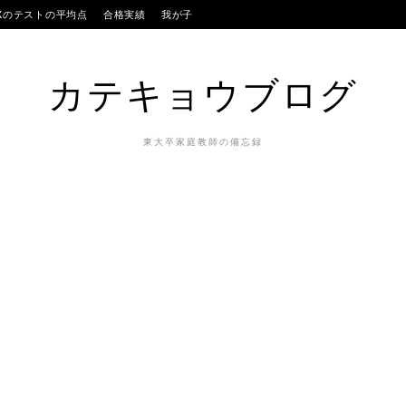
IXのテストの平均点
合格実績
我が子
カテキョウブログ
東大卒家庭教師の備忘録