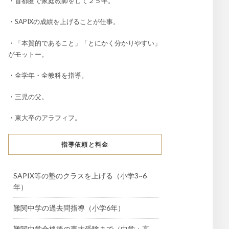
・首都圏で家庭教師をして２５年。
・SAPIXの成績を上げることが仕事。
・「本質的であること」「とにかく分かりやすい」
がモットー。
・全学年・全教科を指導。
・三児の父。
・東大卒のアラフィフ。
指導依頼と料金
SAPIX等の塾のクラスを上げる（小学3~6
年）
難関中学の過去問指導（小学6年）
難関中学合格後の東大受験まで（中学・高