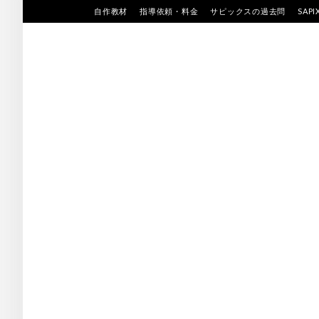
Skip
自作教材
指導依頼・料金
サピックスの過去問
SAP
to
content