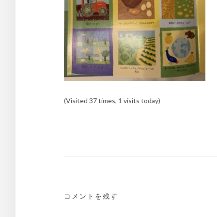
(Visited 37 times, 1 visits today)
投
稿
ナ
ビ
ゲ
コメントを残す
ー