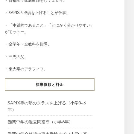
・首都圏で家庭教師をして２５年。
・SAPIXの成績を上げることが仕事。
・「本質的であること」「とにかく分かりやすい」
がモットー。
・全学年・全教科を指導。
・三児の父。
・東大卒のアラフィフ。
指導依頼と料金
SAPIX等の塾のクラスを上げる（小学3~6
年）
難関中学の過去問指導（小学6年）
難関中学合格後の東大受験まで（中学・高