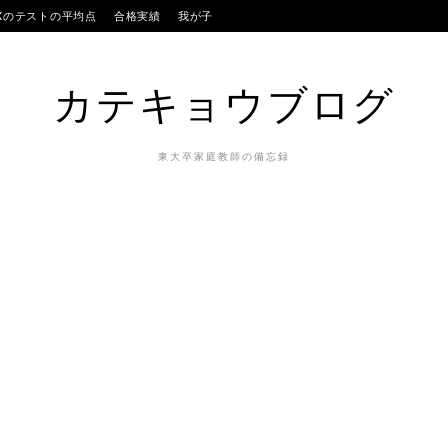
IXのテストの平均点
合格実績
我が子
カテキョウブログ
東大卒家庭教師の備忘録