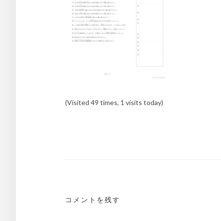
(Visited 49 times, 1 visits today)
投
稿
ナ
ビ
ゲ
コメントを残す
ー