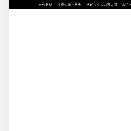
Skip
自作教材
指導依頼・料金
サピックスの過去問
SAP
to
content