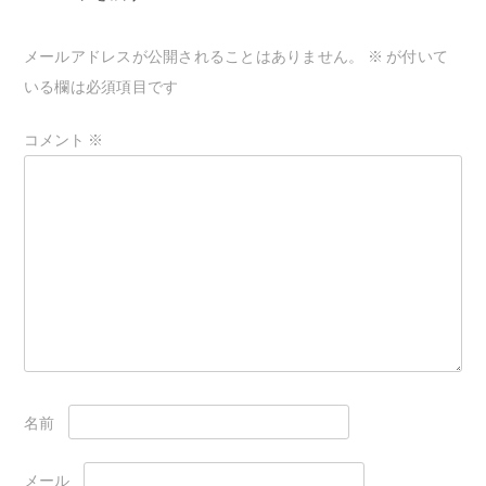
ー
メールアドレスが公開されることはありません。
※
が付いて
シ
いる欄は必須項目です
ョ
ン
コメント
※
名前
メール