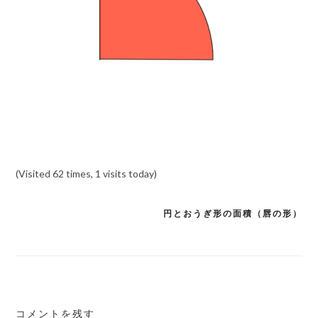
(Visited 62 times, 1 visits today)
円とおうぎ形の面積（唇の形）
投
稿
ナ
ビ
ゲ
コメントを残す