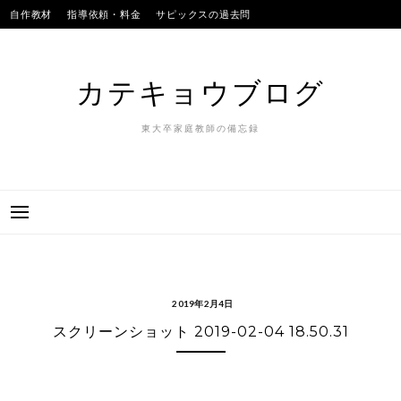
Skip
自作教材
指導依頼・料金
サピックスの過去問
to
SAPIXのテストの平均点
合格実績
我が子
content
カテキョウブログ
東大卒家庭教師の備忘録
2019年2月4日
スクリーンショット 2019-02-04 18.50.31