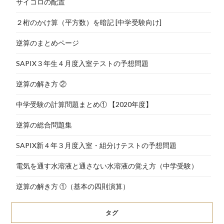
サイコロの配置
２桁のかけ算（平方数）を暗記 [中学受験向け]
逆算のまとめページ
SAPIX３年生４月度入室テストの予想問題
逆算の解き方 ②
中学受験の計算問題まとめ① 【2020年度】
逆算の総合問題集
SAPIX新４年３月度入室・組分けテストの予想問題
電気を通す水溶液と通さない水溶液の覚え方（中学受験）
逆算の解き方 ①（基本の四則演算）
タグ