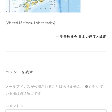
(Visited 13 times, 1 visits today)
中学受験社会 日本の経度と緯度
投
稿
ナ
ビ
ゲ
コメントを残す
ー
メールアドレスが公開されることはありません。
※
が付いて
シ
いる欄は必須項目です
ョ
ン
コメント
※