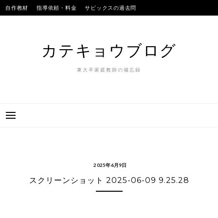
Skip
自作教材
指導依頼・料金
サピックスの過去問
to
SAPIXのテストの平均点
合格実績
我が子
content
カテキョウブログ
東大卒家庭教師の備忘録
2025年6月9日
スクリーンショット 2025-06-09 9.25.28