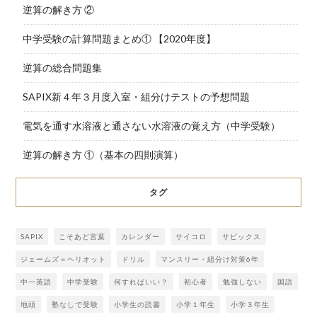
逆算の解き方 ②
中学受験の計算問題まとめ① 【2020年度】
逆算の総合問題集
SAPIX新４年３月度入室・組分けテストの予想問題
電気を通す水溶液と通さない水溶液の覚え方（中学受験）
逆算の解き方 ①（基本の四則演算）
タグ
SAPIX
こそあど言葉
カレンダー
サイコロ
サピックス
ジェームズ＝ヘリオット
ドリル
マンスリー・組分け対策6年
中一英語
中学受験
何すればいい？
初心者
勉強しない
国語
地頭
塾なしで受験
小学生の読書
小学１年生
小学３年生