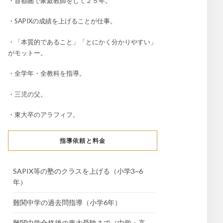
・首都圏で家庭教師をして２５年。
・SAPIXの成績を上げることが仕事。
・「本質的であること」「とにかく分かりやすい」
がモットー。
・全学年・全教科を指導。
・三児の父。
・東大卒のアラフィフ。
指導依頼と料金
SAPIX等の塾のクラスを上げる（小学3~6
年）
難関中学の過去問指導（小学6年）
難関中学合格後の東大受験まで（中学・高