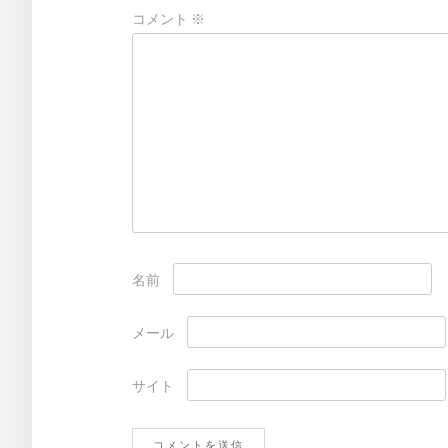
ョ
コメント
※
ン
名前
メール
サイト