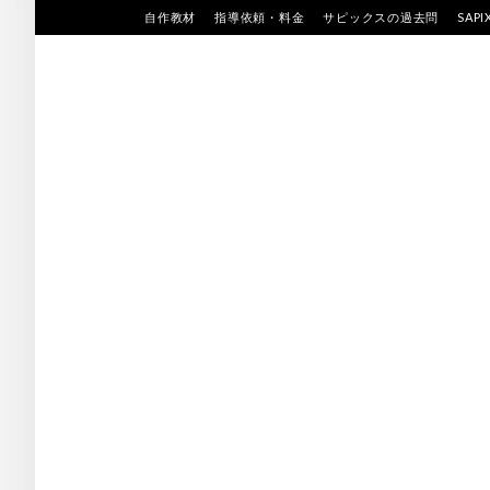
Skip
自作教材
指導依頼・料金
サピックスの過去問
SAP
to
content