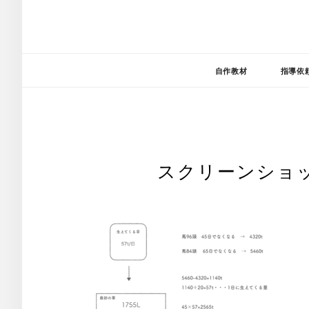
自作教材
指導依
スクリーンショット 2