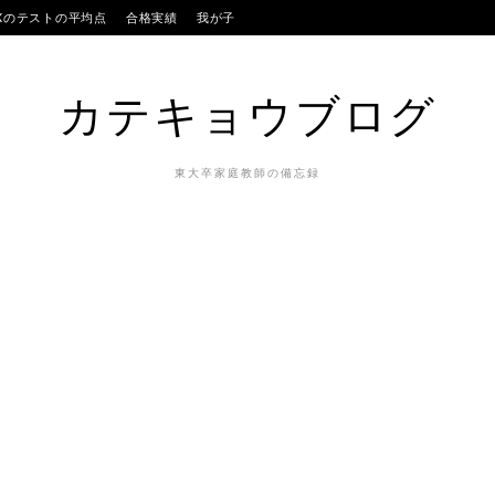
IXのテストの平均点
合格実績
我が子
カテキョウブログ
東大卒家庭教師の備忘録