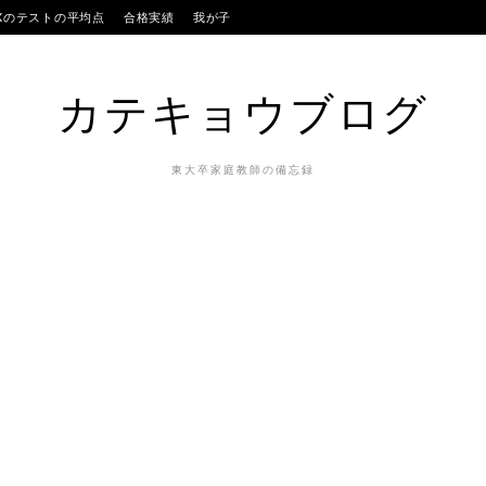
IXのテストの平均点
合格実績
我が子
カテキョウブログ
東大卒家庭教師の備忘録