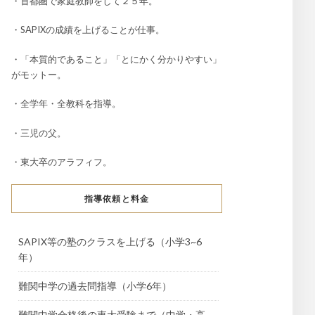
・首都圏で家庭教師をして２５年。
・SAPIXの成績を上げることが仕事。
・「本質的であること」「とにかく分かりやすい」
がモットー。
・全学年・全教科を指導。
・三児の父。
・東大卒のアラフィフ。
指導依頼と料金
SAPIX等の塾のクラスを上げる（小学3~6
年）
難関中学の過去問指導（小学6年）
難関中学合格後の東大受験まで（中学・高