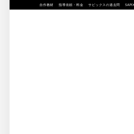
Skip
自作教材
指導依頼・料金
サピックスの過去問
SAP
to
content